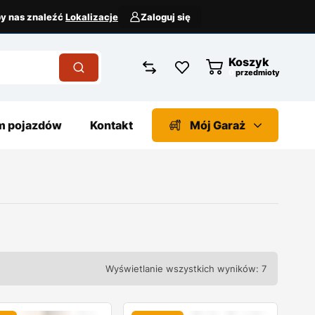
aby nas znaleźć
Lokalizacje
Zaloguj się
Koszyk
przedmioty
 pojazdów
Kontakt
Mój Garaż
Wyświetlanie wszystkich wyników: 7