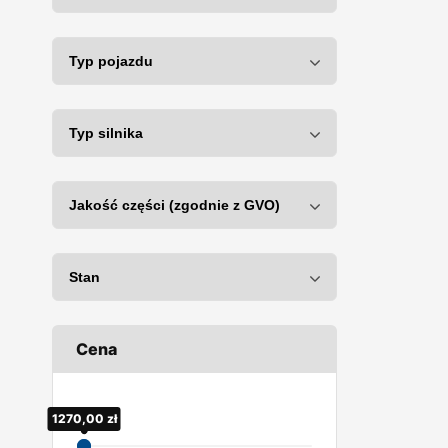
Cena
1270,00
50,00
zł
zł