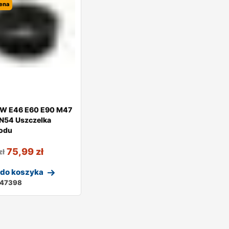
ena
W E46 E60 E90 M47
N54 Uszczelka
odu
75,99
zł
zł
 do koszyka
247398