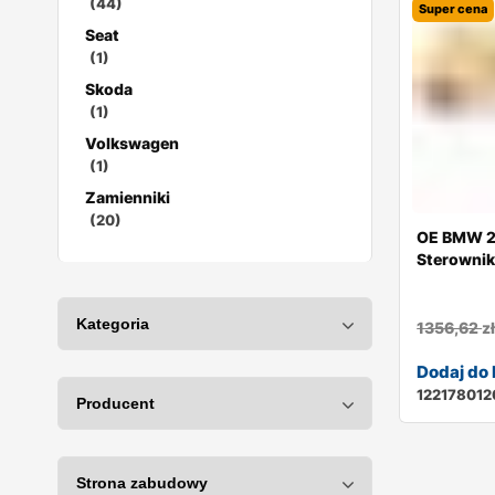
(44)
Super cena
Seat
(1)
Skoda
(1)
Volkswagen
(1)
Zamienniki
(20)
OE BMW 2
Sterownik
1356,62
z
Dodaj do
122178012