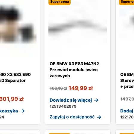
Super cena
Super c
OE BMW X3 E83 M47N2
Przewód modułu świec
60 X3 E83 E90
OE BM
żarowych
2 Separator
Stero
+ prz
149,99
zł
166,16
zł
601,99
zł
1407,
Dowiedz się więcej
12513402979
 koszyka
Dodaj
Zapytaj o dostępność
24
12217