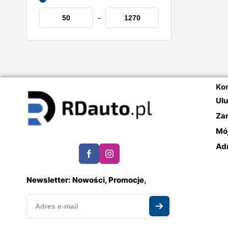
-
Ko
Ul
Za
Mó
Ad
Newsletter: Nowości, Promocje,