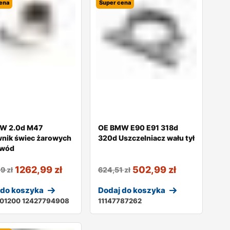
ena
Super cena
W 2.0d M47
OE BMW E90 E91 318d
wnik świec żarowych
320d Uszczelniacz wału tył
ewód
1262,99
zł
502,99
zł
09
zł
624,51
zł
 do koszyka
Dodaj do koszyka
801200 12427794908
11147787262