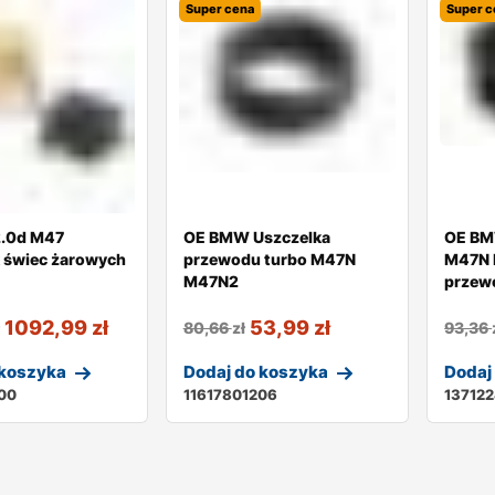
Super cena
Super c
.0d M47
OE BMW Uszczelka
OE BM
 świec żarowych
przewodu turbo M47N
M47N 
M47N2
przew
1092,99
zł
53,99
zł
ł
80,66
zł
93,36
 koszyka
Dodaj do koszyka
Dodaj
00
11617801206
13712