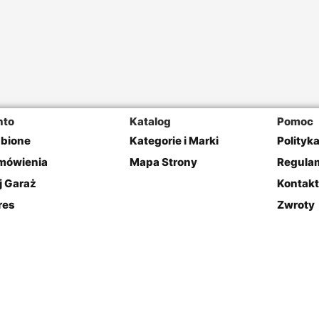
nto
Katalog
Pomoc
ubione
Kategorie i Marki
Polityk
mówienia
Mapa Strony
Regulam
j Garaż
Kontakt
res
Zwroty