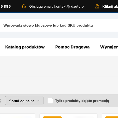
885 885
Obsługa email: kontakt@rdauto.pl
Kliknij 
Katalog produktów
Pomoc Drogowa
Wynajem
Tylko produkty objęte promocją