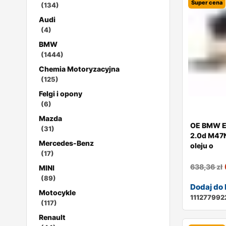
Super cena
(134)
Audi
(4)
BMW
(1444)
Chemia Motoryzacyjna
(125)
Felgi i opony
(6)
Mazda
OE BMW E
(31)
2.0d M47N
Mercedes-Benz
oleju o
(17)
638,36
zł
MINI
(89)
Dodaj do
Motocykle
111277992
(117)
Renault