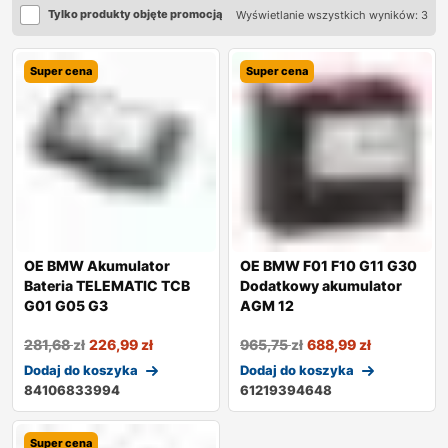
Tylko produkty objęte promocją
Wyświetlanie wszystkich wyników: 3
Super cena
Super cena
OE BMW Akumulator
OE BMW F01 F10 G11 G30
Bateria TELEMATIC TCB
Dodatkowy akumulator
G01 G05 G3
AGM 12
281,68
zł
226,99
zł
965,75
zł
688,99
zł
Dodaj do koszyka
Dodaj do koszyka
84106833994
61219394648
Super cena