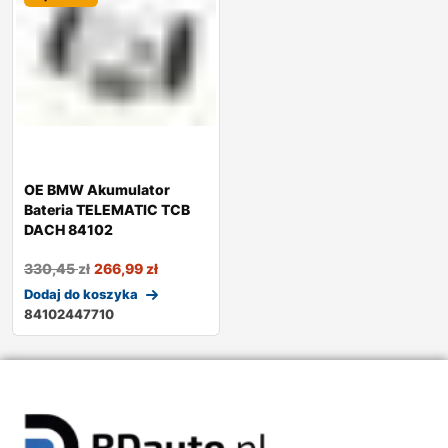
OE BMW Akumulator
Bateria TELEMATIC TCB
DACH 84102
330,45
zł
266,99
zł
Dodaj do koszyka
84102447710