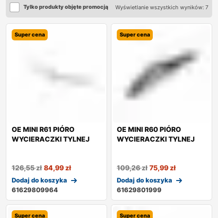
Tylko produkty objęte promocją
Wyświetlanie wszystkich wyników: 7
Super cena
Super cena
OE MINI R61 PIÓRO
OE MINI R60 PIÓRO
WYCIERACZKI TYLNEJ
WYCIERACZKI TYLNEJ
126,55
zł
84,99
zł
109,26
zł
75,99
zł
Dodaj do koszyka
Dodaj do koszyka
61629809964
61629801999
Super cena
Super cena