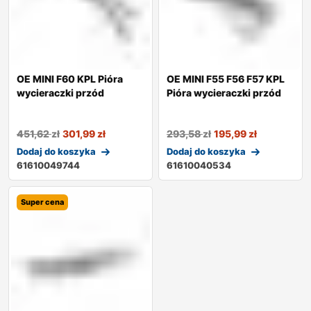
OE MINI F60 KPL Pióra
OE MINI F55 F56 F57 KPL
wycieraczki przód
Pióra wycieraczki przód
451,62
zł
301,99
zł
293,58
zł
195,99
zł
Dodaj do koszyka
Dodaj do koszyka
61610049744
61610040534
Super cena