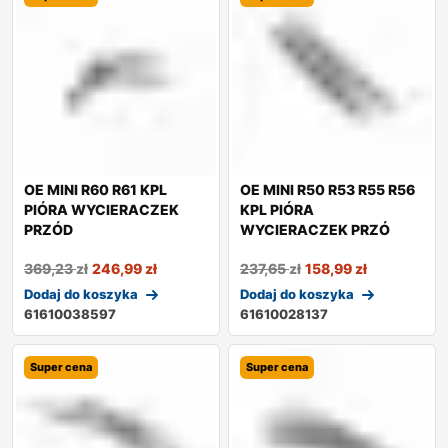
OE MINI R60 R61 KPL
OE MINI R50 R53 R55 R56
PIÓRA WYCIERACZEK
KPL PIÓRA
PRZÓD
WYCIERACZEK PRZÓ
369,23
zł
246,99
zł
237,65
zł
158,99
zł
Dodaj do koszyka
Dodaj do koszyka
61610038597
61610028137
Super cena
Super cena