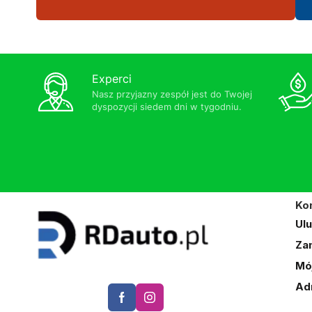
Experci
Nasz przyjazny zespół jest do Twojej
dyspozycji siedem dni w tygodniu.
Ko
Ul
Za
Mó
Ad