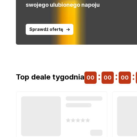
swojego ulubionego napoju
Sprawdź ofertę
Top deale tygodnia
00
00
00