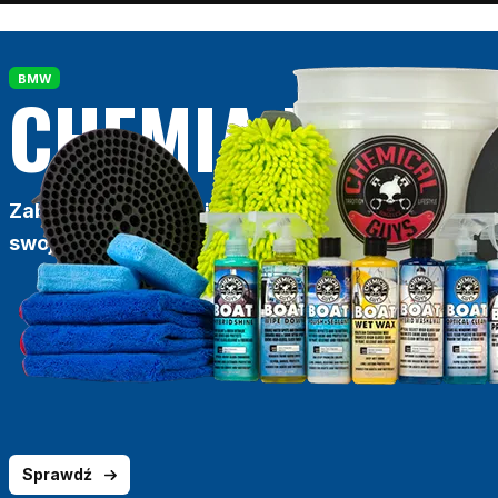
BMW
CHEMIA DLA T
Zabezpiecz karoserie
swojego auta
Sprawdź