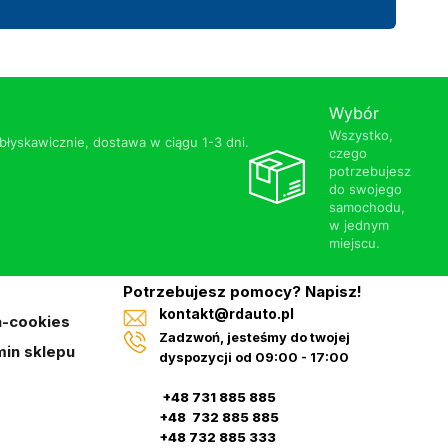
Wybór
Wszystko,
łyskawicznie, dostawa w ciągu 1-3 dni.
czego
potrzebujesz
do swojego
samochodu,
w jednym
miejscu.
Potrzebujesz pomocy? Napisz!
kontakt@rdauto.pl
a-cookies
Zadzwoń, jesteśmy do twojej
in sklepu
dyspozycji od 09:00 - 17:00
+48 731 885 885
+48 732 885 885
+48 732 885 333