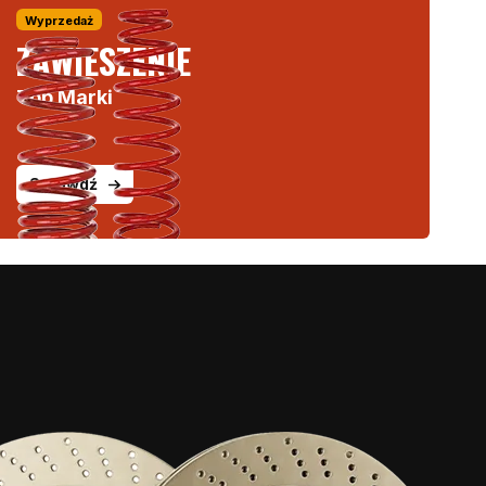
Wyprzedaż
ZAWIESZENIE
Top Marki
Sprawdź