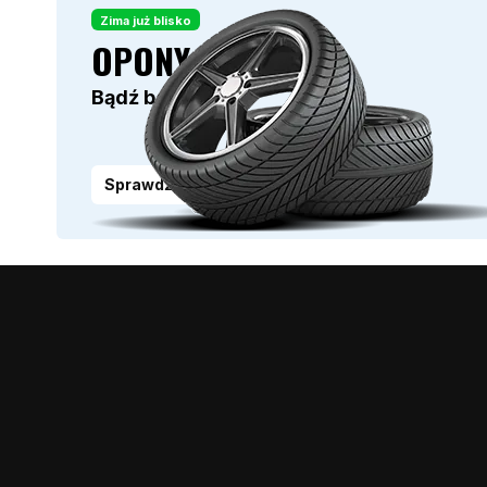
Zima już blisko
OPONY
Bądź bezpieczny
Sprawdź