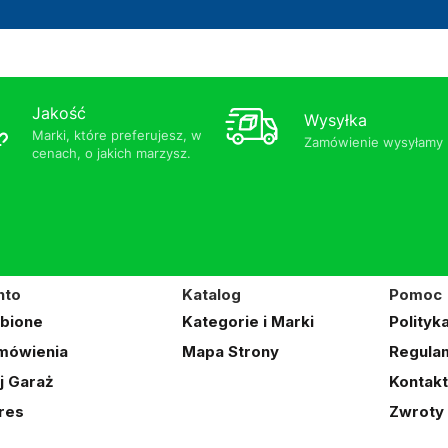
Jakość
Wysyłka
Marki, które preferujesz, w
Zamówienie wysyłamy b
cenach, o jakich marzysz.
nto
Katalog
Pomoc
ubione
Kategorie i Marki
Polityk
mówienia
Mapa Strony
Regulam
j Garaż
Kontakt
res
Zwroty