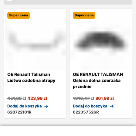
Super cena
Super cena
OE Renault Talisman
OE RENAULT TALISMAN
Listwa ozdobna atrapy
Osłona dolna zderzaka
przednie
451,88
zł
423,99
zł
1019,47
zł
861,99
zł
Dodaj do koszyka
Dodaj do koszyka
620722101R
622357526R