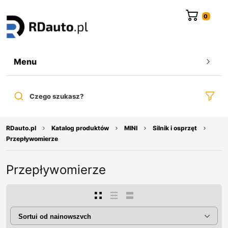
do
treści
Menu
Czego szukasz?
RDauto.pl
Katalog produktów
MINI
Silnik i osprzęt
Przepływomierze
Przepływomierze