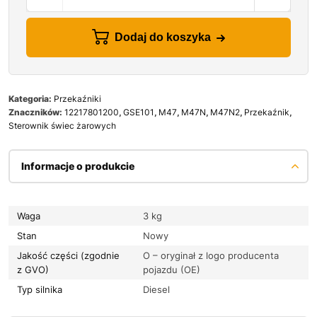
Dodaj do koszyka
Kategoria:
Przekaźniki
Znaczników:
12217801200
,
GSE101
,
M47
,
M47N
,
M47N2
,
Przekaźnik
,
Sterownik świec żarowych
Informacje o produkcie
Waga
3 kg
Stan
Nowy
Jakość części (zgodnie
O – oryginał z logo producenta
z GVO)
pojazdu (OE)
Typ silnika
Diesel