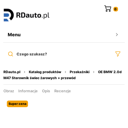
do
treści
Menu
Czego szukasz?
RDauto.pl
Katalog produktów
Przekaźniki
OE BMW 2.0d
M47 Sterownik świec żarowych + przewód
Obraz
Informacje
Opis
Recenzje
Super cena