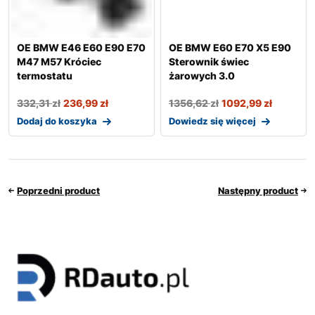
OE BMW E46 E60 E90 E70
OE BMW E60 E70 X5 E90
M47 M57 Króciec
Sterownik świec
termostatu
żarowych 3.0
332,31
zł
236,99
zł
1356,62
zł
1092,99
zł
Dodaj do koszyka
Dowiedz się więcej
Poprzedni product
Następny product