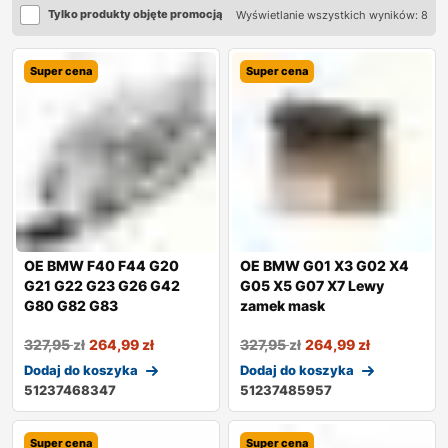
Tylko produkty objęte promocją
Wyświetlanie wszystkich wyników: 8
Super cena
Super cena
OE BMW F40 F44 G20
OE BMW G01 X3 G02 X4
G21 G22 G23 G26 G42
G05 X5 G07 X7 Lewy
G80 G82 G83
zamek mask
327,95
zł
264,99
zł
327,95
zł
264,99
zł
Dodaj do koszyka
Dodaj do koszyka
51237468347
51237485957
Super cena
Super cena