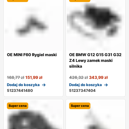
OE MINI F60 Rygiel maski
OE BMW G12 G15 G31 G32
Z4 Lewy zamek maski
silnika
168,77
zł
151,99
zł
426,32
zł
343,99
zł
Dodaj do koszyka
Dodaj do koszyka
51237441480
51237347404
Super cena
Super cena