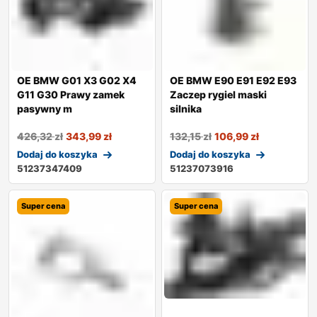
OE BMW G01 X3 G02 X4
OE BMW E90 E91 E92 E93
G11 G30 Prawy zamek
Zaczep rygiel maski
pasywny m
silnika
426,32
zł
343,99
zł
132,15
zł
106,99
zł
Dodaj do koszyka
Dodaj do koszyka
51237347409
51237073916
Super cena
Super cena