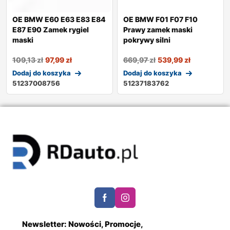
OE BMW E60 E63 E83 E84
OE BMW F01 F07 F10
E87 E90 Zamek rygiel
Prawy zamek maski
maski
pokrywy silni
109,13
zł
97,99
zł
669,97
zł
539,99
zł
Dodaj do koszyka
Dodaj do koszyka
51237008756
51237183762
Newsletter: Nowości, Promocje,