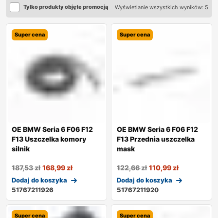
Tylko produkty objęte promocją
Wyświetlanie wszystkich wyników: 5
Super cena
Super cena
OE BMW Seria 6 F06 F12
OE BMW Seria 6 F06 F12
F13 Uszczelka komory
F13 Przednia uszczelka
silnik
mask
187,53
zł
168,99
zł
122,66
zł
110,99
zł
Dodaj do koszyka
Dodaj do koszyka
51767211926
51767211920
Super cena
Super cena