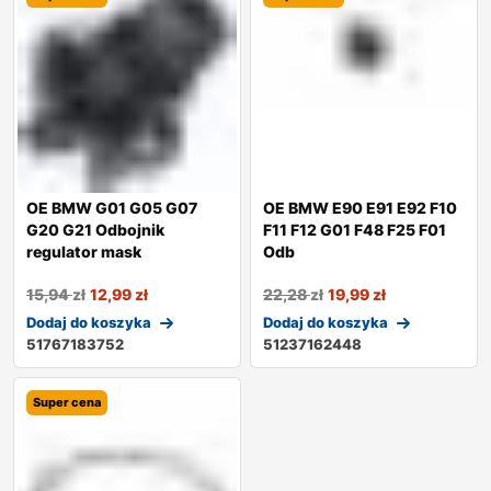
OE BMW G01 G05 G07
OE BMW E90 E91 E92 F10
G20 G21 Odbojnik
F11 F12 G01 F48 F25 F01
regulator mask
Odb
15,94
zł
12,99
zł
22,28
zł
19,99
zł
Dodaj do koszyka
Dodaj do koszyka
51767183752
51237162448
Super cena