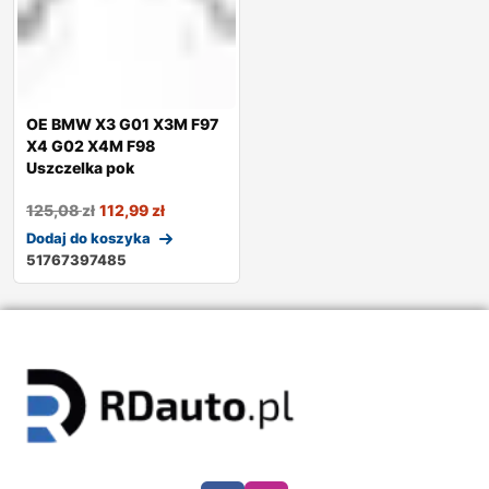
OE BMW X3 G01 X3M F97
X4 G02 X4M F98
Uszczelka pok
125,08
zł
112,99
zł
Dodaj do koszyka
51767397485