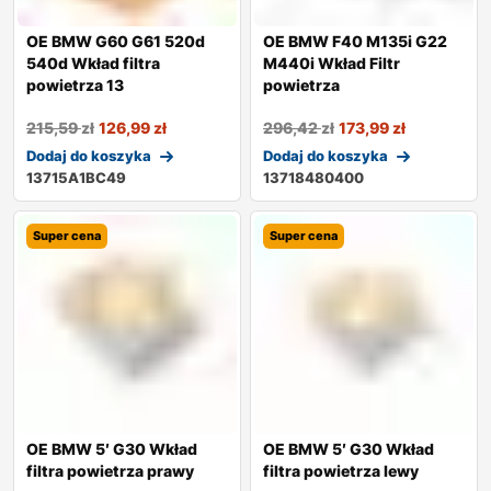
OE BMW G60 G61 520d
OE BMW F40 M135i G22
540d Wkład filtra
M440i Wkład Filtr
powietrza 13
powietrza
215,59
zł
126,99
zł
296,42
zł
173,99
zł
Dodaj do koszyka
Dodaj do koszyka
13715A1BC49
13718480400
Super cena
Super cena
OE BMW 5′ G30 Wkład
OE BMW 5′ G30 Wkład
filtra powietrza prawy
filtra powietrza lewy