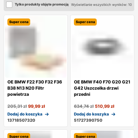
Tylko produkty objęte promocją
Wyświetlanie wszystkich wyników: 10
Super cena
Super cena
OE BMW F22 F30 F32 F36
OE BMW F40 F70 G20 G21
B38 N13 N20 Filtr
G42 Uszczelka drzwi
powietrza
przedni
205,31
zł
99,99
zł
634,74
zł
510,99
zł
Dodaj do koszyka
Dodaj do koszyka
13718507320
51727390750
Super cena
Super cena