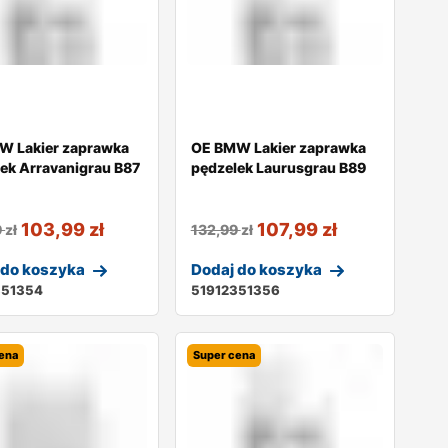
W Lakier zaprawka
OE BMW Lakier zaprawka
ek Arravanigrau B87
pędzelek Laurusgrau B89
103,99
zł
107,99
zł
9
zł
132,99
zł
 do koszyka
Dodaj do koszyka
351354
51912351356
ena
Super cena