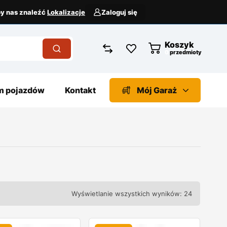
aby nas znaleźć
Lokalizacje
Zaloguj się
Koszyk
przedmioty
 pojazdów
Kontakt
Mój Garaż
Wyświetlanie wszystkich wyników: 24