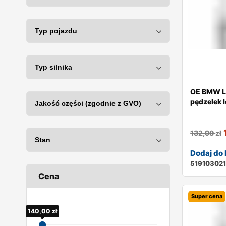
OE BMW L
pędzelek 
132,99
zł
Dodaj do
51910302
Cena
Super cena
140,00
80,00
zł
zł