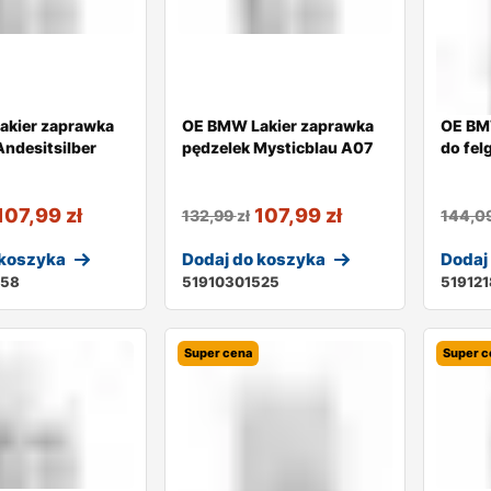
akier zaprawka
OE BMW Lakier zaprawka
OE BM
Andesitsilber
pędzelek Mysticblau A07
do fel
107,99
zł
107,99
zł
132,99
zł
144,0
 koszyka
Dodaj do koszyka
Dodaj
358
51910301525
51912
Super cena
Super c