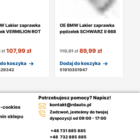
W Lakier zaprawka
OE BMW Lakier zaprawka
lek VERMILION ROT
pędzelek SCHWARZ II 668
107,99
zł
89,99
zł
9
zł
110,81
zł
 do koszyka
Dodaj do koszyka
429342
51910301947
Potrzebujesz pomocy? Napisz!
kontakt@rdauto.pl
a-cookies
Zadzwoń, jesteśmy do twojej
in sklepu
dyspozycji od 09:00 - 17:00
+48 731 885 885
+48 732 885 885