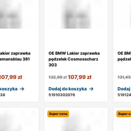
akier zaprawka
OE BMW Lakier zaprawka
OE BM
lemansblau 381
pędzelek Cosmosscharz
pędzel
303
107,99
zł
107,99
zł
132,99
zł
131,4
 koszyka
Dodaj do koszyka
Dodaj
138
51910302076
51912
Super cena
Super c