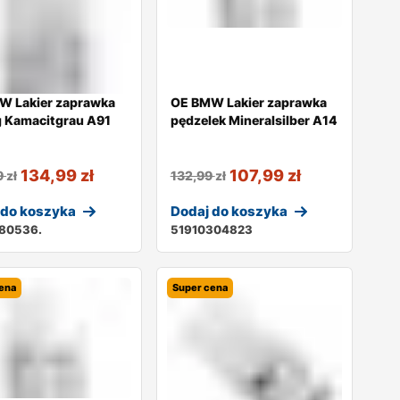
W Lakier zaprawka
OE BMW Lakier zaprawka
g Kamacitgrau A91
pędzelek Mineralsilber A14
134,99
zł
107,99
zł
9
zł
132,99
zł
 do koszyka
Dodaj do koszyka
180536.
51910304823
ena
Super cena