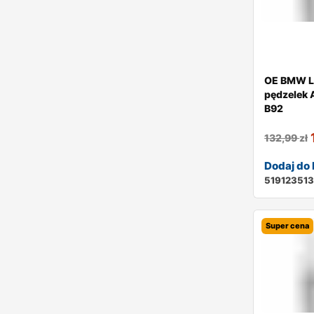
OE BMW L
pędzelek 
B92
132,99
zł
Dodaj do
51912351
Super cena