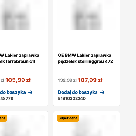
W Lakier zaprawka
OE BMW Lakier zaprawka
ek terrabraun c1l
pędzelek sterlinggrau 472
105,99
zł
107,99
zł
5
zł
132,99
zł
 do koszyka
Dodaj do koszyka
448770
51910302240
ena
Super cena