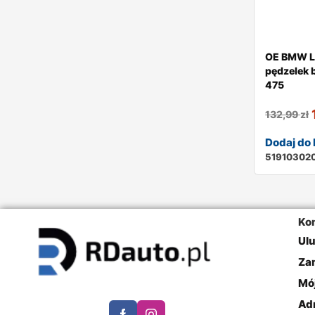
OE BMW L
pędzelek 
475
132,99
zł
Dodaj do
51910302
Ko
Ul
Za
Mó
Ad