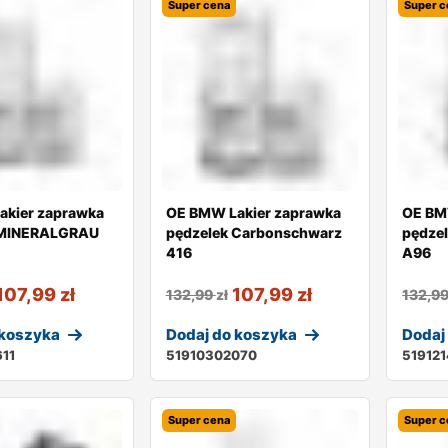
Super cena
Super c
akier zaprawka
OE BMW Lakier zaprawka
OE BM
 MINERALGRAU
pędzelek Carbonschwarz
pędze
416
A96
107,99
zł
107,99
zł
132,99
zł
132,9
 koszyka
Dodaj do koszyka
Dodaj
11
51910302070
51912
Super cena
Super c