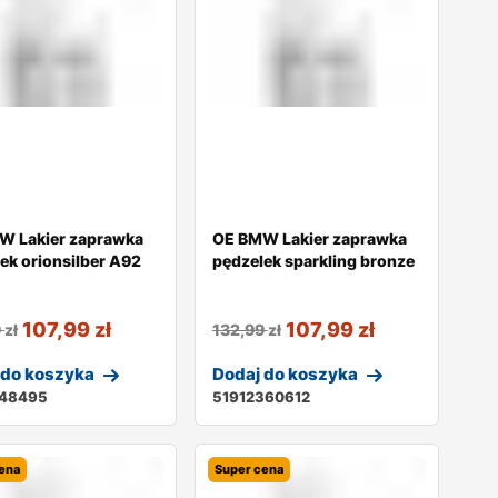
W Lakier zaprawka
OE BMW Lakier zaprawka
ek orionsilber A92
pędzelek sparkling bronze
107,99
zł
107,99
zł
9
zł
132,99
zł
 do koszyka
Dodaj do koszyka
148495
51912360612
ena
Super cena