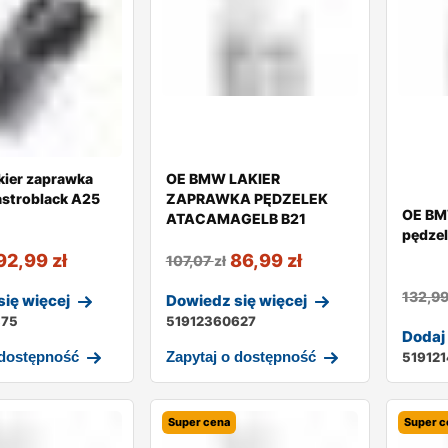
akier zaprawka
OE BMW LAKIER
astroblack A25
ZAPRAWKA PĘDZELEK
OE BM
ATACAMAGELB B21
pędzel
92,99
zł
86,99
zł
107,07
zł
132,9
ię więcej
Dowiedz się więcej
375
51912360627
Dodaj
 dostępność
Zapytaj o dostępność
51912
Super cena
Super c