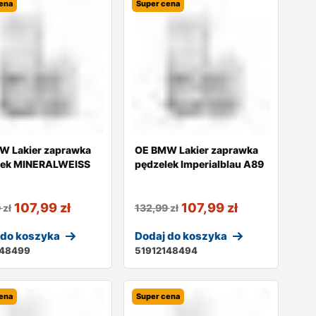
ena
Super cena
W Lakier zaprawka
OE BMW Lakier zaprawka
lek MINERALWEISS
pędzelek Imperialblau A89
107,99
zł
107,99
zł
9
zł
132,99
zł
 do koszyka
Dodaj do koszyka
148499
51912148494
ena
Super cena