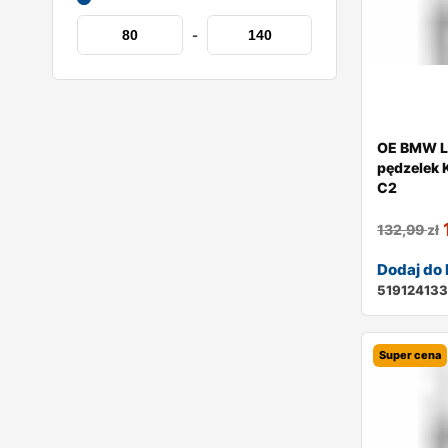
-
OE BMW L
pędzelek 
C2
132,99
zł
Dodaj do
51912413
Super cena