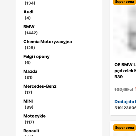
Super cena
(134)
Audi
(4)
BMW
(1442)
Chemia Motoryzacyjna
(125)
Felgi i opony
(6)
OE BMW L
pędzelek
Mazda
B39
(31)
Mercedes-Benz
132,99
zł
(17)
MINI
Dodaj do
(89)
519123606
Motocykle
(117)
Super cena
Renault