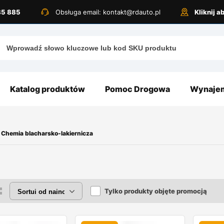
885 885
Obsługa email: kontakt@rdauto.pl
Kliknij 
Katalog produktów
Pomoc Drogowa
Wynajem
Chemia blacharsko-lakiernicza
Tylko produkty objęte promocją