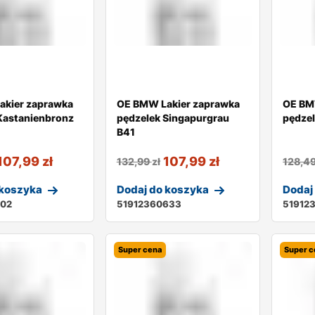
akier zaprawka
OE BMW Lakier zaprawka
OE BM
Kastanienbronz
pędzelek Singapurgrau
pędzel
B41
107,99
zł
107,99
zł
132,99
zł
128,4
 koszyka
Dodaj do koszyka
Dodaj
302
51912360633
51912
Super cena
Super c