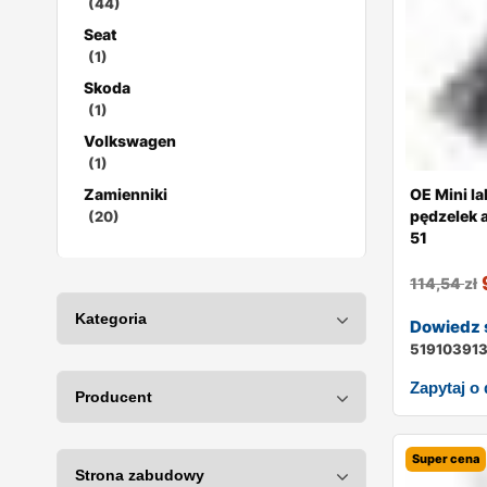
(44)
Seat
(1)
Skoda
(1)
Volkswagen
(1)
Zamienniki
OE Mini l
pędzelek 
(20)
51
114,54
zł
Dowiedz s
51910391
Zapytaj o
Super cena