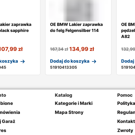
akier zaprawka
OE BMW Lakier zaprawka
OE BM
black sapphire
do felg Felgensilber 114
pędze
A82
107,99
zł
134,99
zł
167,34
zł
132,9
 koszyka
Dodaj do koszyka
Dodaj
045
51910413305
51910
nto
Katalog
Pomoc
ubione
Kategorie i Marki
Polityk
mówienia
Mapa Strony
Regulam
j Garaż
Kontakt
res
Zwroty