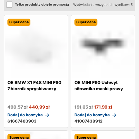
Tylko produkty objęte promocją
Wyświetlanie wszystkich wyników: 5
Super cena
Super cena
OE BMW X1 F48 MINI F60
OE MINI F60 Uchwyt
Zbiornik spryskiwaczy
siłownika maski prawy
490,57
zł
440,99
zł
191,65
zł
171,99
zł
Dodaj do koszyka
Dodaj do koszyka
61667403903
41007438912
Super cena
Super cena