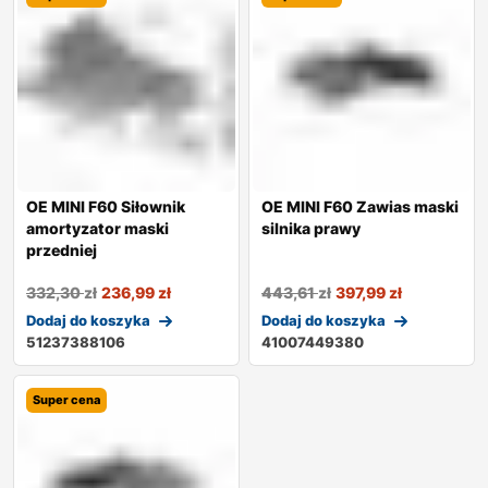
OE MINI F60 Siłownik
OE MINI F60 Zawias maski
amortyzator maski
silnika prawy
przedniej
332,30
zł
236,99
zł
443,61
zł
397,99
zł
Dodaj do koszyka
Dodaj do koszyka
51237388106
41007449380
Super cena