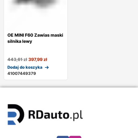
OE MINI F60 Zawias maski
silnika lewy
443,61
zł
397,99
zł
Dodaj do koszyka
41007449379