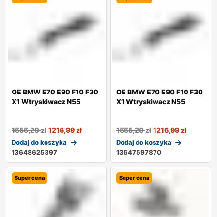
OE BMW E70 E90 F10 F30
OE BMW E70 E90 F10 F30
X1 Wtryskiwacz N55
X1 Wtryskiwacz N55
1555,20
zł
1216,99
zł
1555,20
zł
1216,99
zł
Dodaj do koszyka
Dodaj do koszyka
13648625397
13647597870
Super cena
Super cena