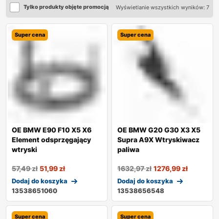
Tylko produkty objęte promocją
Wyświetlanie wszystkich wyników: 7
Super cena
Super cena
OE BMW E90 F10 X5 X6
OE BMW G20 G30 X3 X5
Element odsprzęgający
Supra A9X Wtryskiwacz
wtryski
paliwa
57,49
zł
51,99
zł
1632,97
zł
1276,99
zł
Dodaj do koszyka
Dodaj do koszyka
13538651060
13538656548
Super cena
Super cena