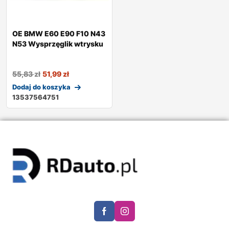
OE BMW E60 E90 F10 N43
N53 Wysprzęglik wtrysku
55,83
zł
51,99
zł
Dodaj do koszyka
13537564751