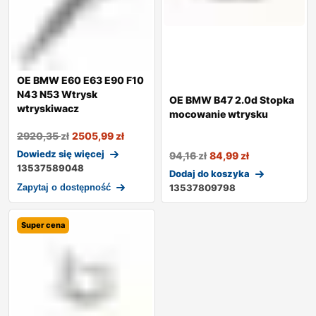
OE BMW E60 E63 E90 F10
N43 N53 Wtrysk
OE BMW B47 2.0d Stopka
wtryskiwacz
mocowanie wtrysku
2920,35
zł
2505,99
zł
Dowiedz się więcej
94,16
zł
84,99
zł
13537589048
Dodaj do koszyka
Zapytaj o dostępność
13537809798
Super cena