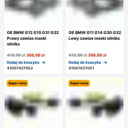
OE BMW G12 G15 G31 G32
OE BMW G11 G14 G30 G32
Prawy zawias maski
Lewy zawias maski silnika
silnika
410,96
zł
368,99
zł
410,96
zł
368,99
zł
Dodaj do koszyka
Dodaj do koszyka
41007427052
41007427051
Super cena
Super cena