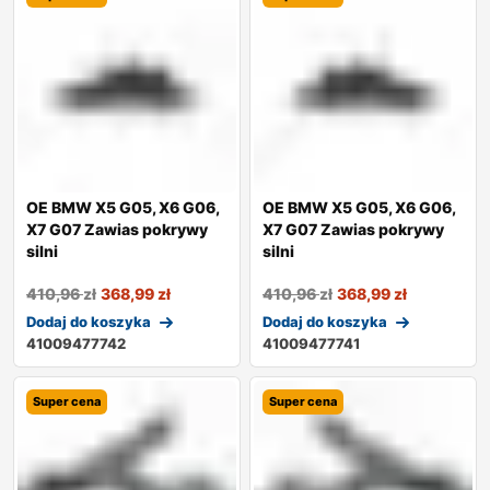
OE BMW X5 G05, X6 G06,
OE BMW X5 G05, X6 G06,
X7 G07 Zawias pokrywy
X7 G07 Zawias pokrywy
silni
silni
410,96
zł
368,99
zł
410,96
zł
368,99
zł
Dodaj do koszyka
Dodaj do koszyka
41009477742
41009477741
Super cena
Super cena