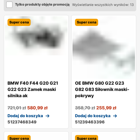
Tylko produkty objęte promocją
Wyświetlanie wszystkich wyników: 13
Super cena
Super cena
BMW F40 F44 G20 G21
OE BMW G80 G22 G23
G22 G23 Zamek maski
G82 G83 Siłownik maski-
silnika ak
pokrywy
721,01
zł
580,99
zł
358,70
zł
255,99
zł
Dodaj do koszyka
Dodaj do koszyka
51237468349
51239463396
Super cena
Super cena