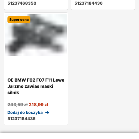
51237468350
51237184436
Super cena
OE BMW F02 F07 F11 Lewe
Jarzmo zawias maski
silnik
243,59
zł
218,99
zł
Dodaj do koszyka
51237184435