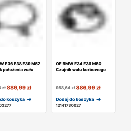
W E36 E38 E39 M52
OE BMW E34 E36 M50
k położenia wału
Czujnik wału korbowego
886,99
zł
886,99
zł
4
zł
988,64
zł
 do koszyka
Dodaj do koszyka
703277
12141730027