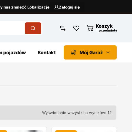
aby nas znaleźć
Lokalizacje
Zaloguj się
Koszyk
przedmioty
 pojazdów
Kontakt
Mój Garaż
Wyświetlanie wszystkich wyników: 12