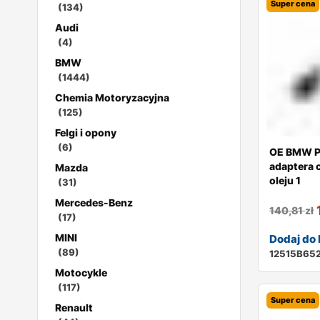
Super cena
(134)
Audi
(4)
BMW
(1444)
Chemia Motoryzacyjna
(125)
Felgi i opony
(6)
OE BMW 
adaptera c
Mazda
oleju 1
(31)
Mercedes-Benz
140,81
zł
(17)
MINI
Dodaj do
(89)
12515B65
Motocykle
(117)
Super cena
Renault