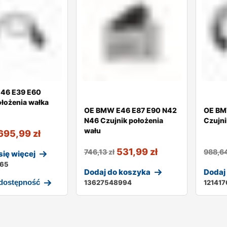
46 E39 E60
ołożenia wałka
OE BMW E46 E87 E90 N42
OE BM
N46 Czujnik położenia
Czujni
wału
695,99
zł
531,99
zł
746,13
zł
988,6
ię więcej
165
Dodaj do koszyka
Dodaj
 dostępność
13627548994
12141