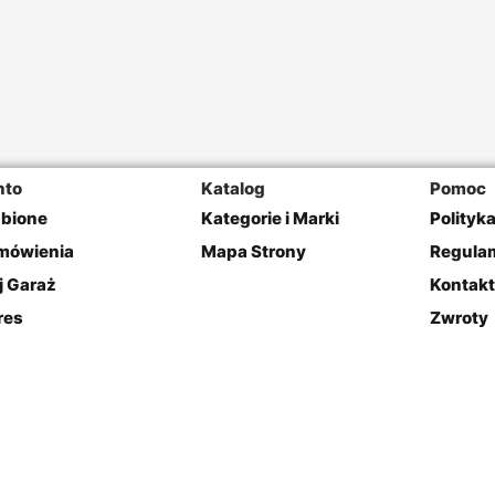
nto
Katalog
Pomoc
ubione
Kategorie i Marki
Polityk
mówienia
Mapa Strony
Regulam
j Garaż
Kontakt
res
Zwroty