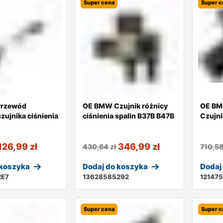
Super cena
Super c
Przewód
OE BMW Czujnik różnicy
OE BM
zujnika ciśnienia
ciśnienia spalin B37B B47B
Czujni
126,99
zł
346,99
zł
430,64
zł
710,5
 koszyka
Dodaj do koszyka
Dodaj
2E7
13628585292
12147
Super cena
Super c