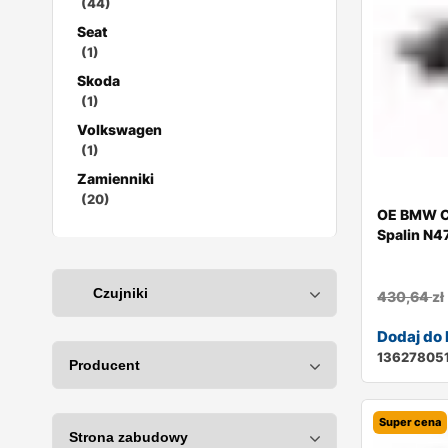
(44)
Seat
(1)
Skoda
(1)
Volkswagen
(1)
Zamienniki
(20)
OE BMW Cz
Spalin N4
430,64
zł
Dodaj do
13627805
Super cena