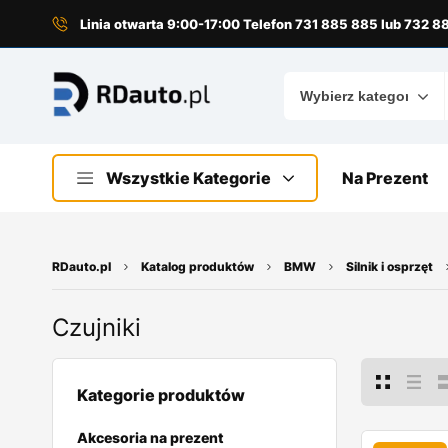
do
treści
Linia otwarta 9:00-17:00 Telefon 731 885 885 lub 732 
Wszystkie Kategorie
Na Prezent
RDauto.pl
Katalog produktów
BMW
Silnik i osprzęt
Czujniki
Kategorie produktów
Akcesoria na prezent