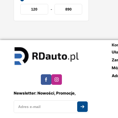
-
Ko
Ul
Za
Mó
Ad
Newsletter: Nowości, Promocje,