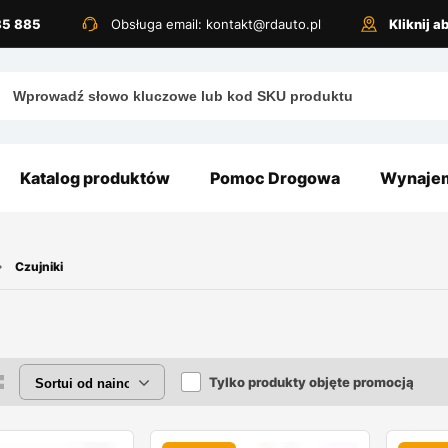
885 885
Obsługa email: kontakt@rdauto.pl
Kliknij 
Katalog produktów
Pomoc Drogowa
Wynajem
Czujniki
Tylko produkty objęte promocją