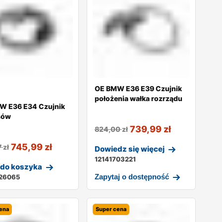
OE BMW E36 E39 Czujnik
położenia wałka rozrządu
W E36 E34 Czujnik
sów
739,99
zł
824,00
zł
745,99
zł
7
zł
Dowiedz się więcej
12141703221
 do koszyka
Zapytaj o dostępność
726065
ena
Super cena