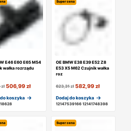
ena
Super cena
W E46 E60 E65 M54
OE BMW E38 E39 E52 Z8
k wałka rozrządu
E53 X5 M62 Czujnik wałka
roz
506,99
zł
582,99
zł
8
zł
623,31
zł
 do koszyka
Dodaj do koszyka
518628
12147539166 12141748398
ena
Super cena