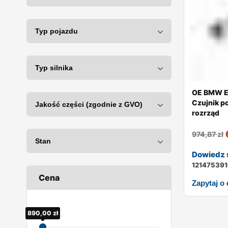
OE BMW E
Czujnik p
rozrząd
974,87
zł
Dowiedz s
12147539
Cena
Zapytaj o
890,00
120,00
zł
zł