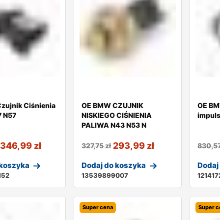
ujnik Ciśnienia
OE BMW CZUJNIK
OE BM
7 N57
NISKIEGO CIŚNIENIA
impul
PALIWA N43 N53 N
346,99
zł
293,99
zł
327,75
zł
830,5
 koszyka
Dodaj do koszyka
Dodaj
152
13539899007
12141
Super cena
Super c