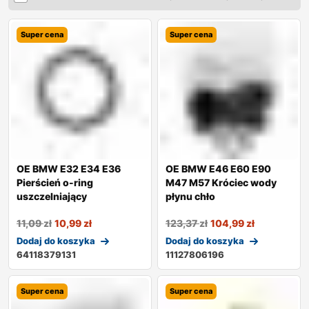
Super cena
Super cena
OE BMW E32 E34 E36
OE BMW E46 E60 E90
Pierścień o-ring
M47 M57 Króciec wody
uszczelniający
płynu chło
11,09
zł
10,99
zł
123,37
zł
104,99
zł
Dodaj do koszyka
Dodaj do koszyka
64118379131
11127806196
Super cena
Super cena