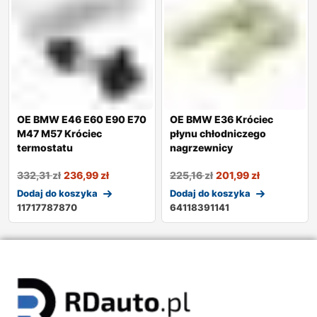
OE BMW E46 E60 E90 E70
OE BMW E36 Króciec
M47 M57 Króciec
płynu chłodniczego
termostatu
nagrzewnicy
332,31
zł
236,99
zł
225,16
zł
201,99
zł
Dodaj do koszyka
Dodaj do koszyka
11717787870
64118391141