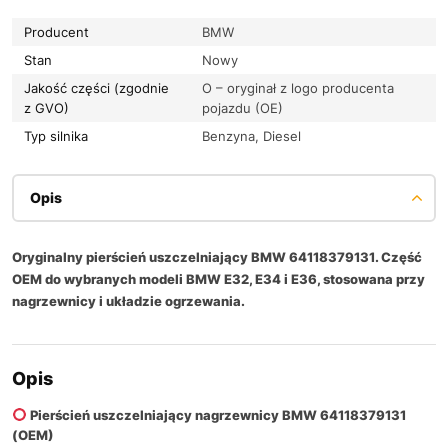
Producent
BMW
Stan
Nowy
Jakość części (zgodnie
O – oryginał z logo producenta
z GVO)
pojazdu (OE)
Typ silnika
Benzyna, Diesel
Opis
Oryginalny pierścień uszczelniający BMW 64118379131. Część
OEM do wybranych modeli BMW E32, E34 i E36, stosowana przy
nagrzewnicy i układzie ogrzewania.
Opis
Pierścień uszczelniający nagrzewnicy BMW 64118379131
(OEM)