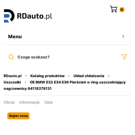
do
treści
Menu
Czego szukasz?
RDauto.pl
Katalog produktów
Układ chłodzenia
Uszczelki
OE BMW E32 E34 E36 Pierścień o-ring uszczelniający
nagrzewnicy 64118379131
Obraz
Informacje
Opis
Super cena