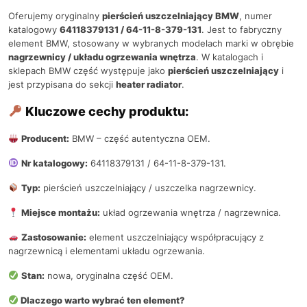
Oferujemy oryginalny
pierścień uszczelniający BMW
, numer
katalogowy
64118379131 / 64-11-8-379-131
. Jest to fabryczny
element BMW, stosowany w wybranych modelach marki w obrębie
nagrzewnicy / układu ogrzewania wnętrza
. W katalogach i
sklepach BMW część występuje jako
pierścień uszczelniający
i
jest przypisana do sekcji
heater radiator
.
Kluczowe cechy produktu:
Producent:
BMW – część autentyczna OEM.
Nr katalogowy:
64118379131 / 64-11-8-379-131.
Typ:
pierścień uszczelniający / uszczelka nagrzewnicy.
Miejsce montażu:
układ ogrzewania wnętrza / nagrzewnica.
Zastosowanie:
element uszczelniający współpracujący z
nagrzewnicą i elementami układu ogrzewania.
Stan:
nowa, oryginalna część OEM.
Dlaczego warto wybrać ten element?