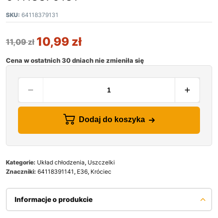
SKU:
64118379131
10,99
zł
11,09
zł
Cena w ostatnich 30 dniach nie zmieniła się
Dodaj do koszyka
Kategorie:
Układ chłodzenia
,
Uszczelki
Znaczniki:
64118391141
,
E36
,
Króciec
Informacje o produkcie