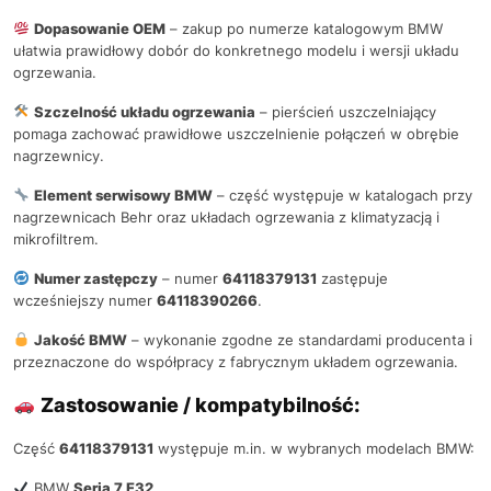
Dopasowanie OEM
– zakup po numerze katalogowym BMW
ułatwia prawidłowy dobór do konkretnego modelu i wersji układu
ogrzewania.
Szczelność układu ogrzewania
– pierścień uszczelniający
pomaga zachować prawidłowe uszczelnienie połączeń w obrębie
nagrzewnicy.
Element serwisowy BMW
– część występuje w katalogach przy
nagrzewnicach Behr oraz układach ogrzewania z klimatyzacją i
mikrofiltrem.
Numer zastępczy
– numer
64118379131
zastępuje
wcześniejszy numer
64118390266
.
Jakość BMW
– wykonanie zgodne ze standardami producenta i
przeznaczone do współpracy z fabrycznym układem ogrzewania.
Zastosowanie / kompatybilność:
Część
64118379131
występuje m.in. w wybranych modelach BMW:
BMW
Seria 7 E32