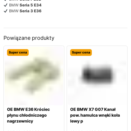
BMW
Seria 5 E34
BMW
Seria 3 E36
Powiązane produkty
Super cena
Super cena
OE BMW E36 Króciec
OE BMW X7 G07 Kanał
płynu chłodniczego
pow. hamulca wnęki koła
nagrzewnicy
lewy p