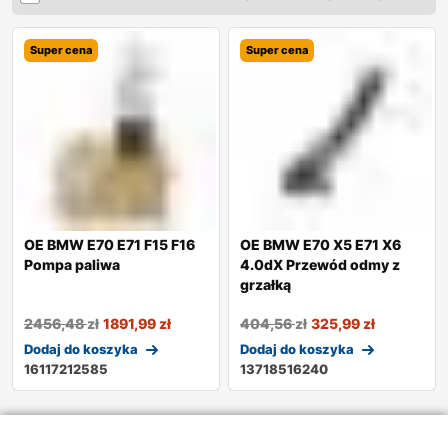
Super cena
Super cena
OE BMW E70 E71 F15 F16
OE BMW E70 X5 E71 X6
Pompa paliwa
4.0dX Przewód odmy z
grzałką
2456,48
zł
1891,99
zł
404,56
zł
325,99
zł
Dodaj do koszyka
Dodaj do koszyka
16117212585
13718516240