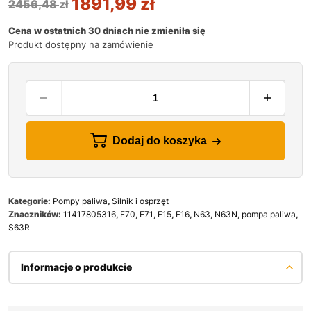
1891,99
zł
2456,48
zł
Cena w ostatnich 30 dniach nie zmieniła się
Produkt dostępny na zamówienie
Dodaj do koszyka
Kategorie:
Pompy paliwa
,
Silnik i osprzęt
Znaczników:
11417805316
,
E70
,
E71
,
F15
,
F16
,
N63
,
N63N
,
pompa paliwa
,
S63R
Informacje o produkcie