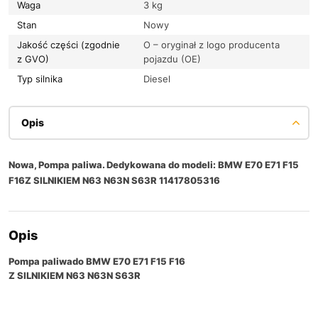
Waga
3 kg
Stan
Nowy
Jakość części (zgodnie
O – oryginał z logo producenta
z GVO)
pojazdu (OE)
Typ silnika
Diesel
Opis
Nowa, Pompa paliwa. Dedykowana do modeli: BMW E70 E71 F15
F16Z SILNIKIEM N63 N63N S63R 11417805316
Opis
Pompa paliwa
do
BMW E70 E71 F15 F16
Z SILNIKIEM N63 N63N S63R