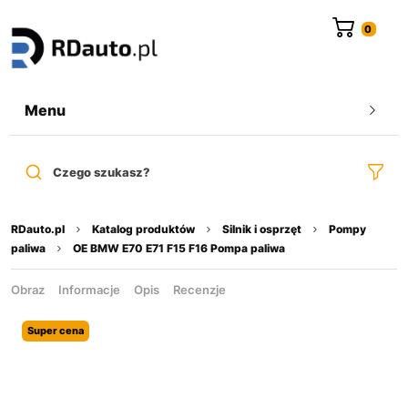
do
treści
Menu
Czego szukasz?
RDauto.pl
Katalog produktów
Silnik i osprzęt
Pompy
paliwa
OE BMW E70 E71 F15 F16 Pompa paliwa
Obraz
Informacje
Opis
Recenzje
Super cena