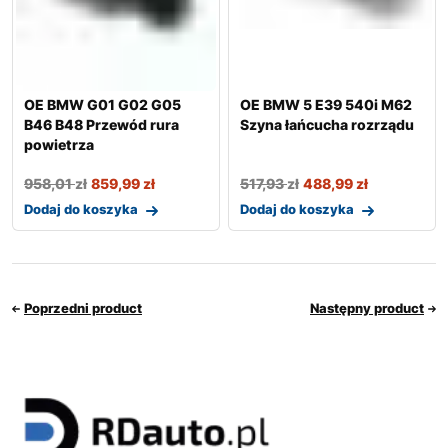
OE BMW G01 G02 G05
OE BMW 5 E39 540i M62
B46 B48 Przewód rura
Szyna łańcucha rozrządu
powietrza
958,01
zł
859,99
zł
517,93
zł
488,99
zł
Dodaj do koszyka
Dodaj do koszyka
Poprzedni product
Następny product