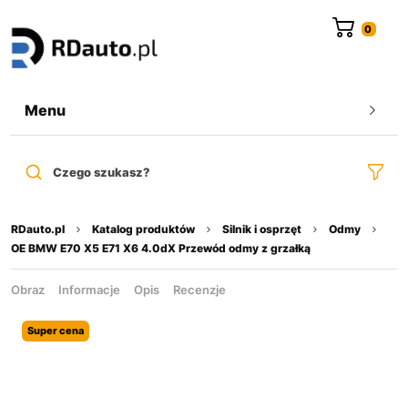
do
treści
Menu
Czego szukasz?
RDauto.pl
Katalog produktów
Silnik i osprzęt
Odmy
OE BMW E70 X5 E71 X6 4.0dX Przewód odmy z grzałką
Obraz
Informacje
Opis
Recenzje
Super cena