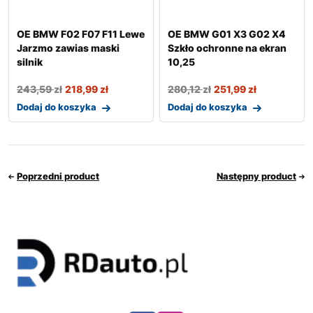
OE BMW F02 F07 F11 Lewe
OE BMW G01 X3 G02 X4
Jarzmo zawias maski
Szkło ochronne na ekran
silnik
10,25
243,59
zł
218,99
zł
280,12
zł
251,99
zł
Dodaj do koszyka
Dodaj do koszyka
Poprzedni product
Następny product