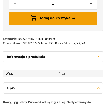
Dodaj do koszyka
Kategorie:
BMW
,
Odmy
,
Silnik i osprzęt
Znaczników:
13718516240
,
bmw
,
E71
,
Przewód odmy
,
X5
,
X6
Informacje o produkcie
Waga
4 kg
Opis
Nowy, ryginalny Przewód odmy z grzałką. Dedykowany do