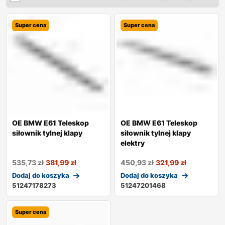
Super cena
Super cena
OE BMW E61 Teleskop
OE BMW E61 Teleskop
siłownik tylnej klapy
siłownik tylnej klapy
elektry
535,73
zł
381,99
zł
450,93
zł
321,99
zł
Dodaj do koszyka
Dodaj do koszyka
51247178273
51247201468
Super cena