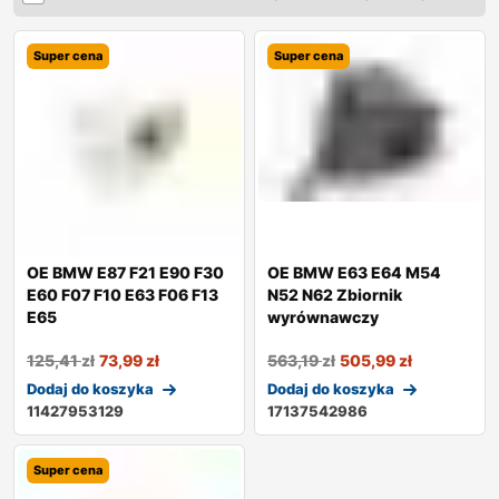
Super cena
Super cena
OE BMW E87 F21 E90 F30
OE BMW E63 E64 M54
E60 F07 F10 E63 F06 F13
N52 N62 Zbiornik
E65
wyrównawczy
125,41
zł
73,99
zł
563,19
zł
505,99
zł
Dodaj do koszyka
Dodaj do koszyka
11427953129
17137542986
Super cena