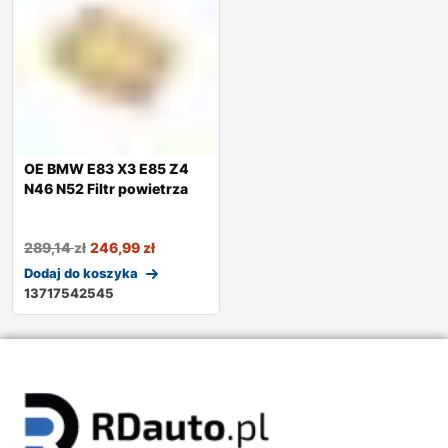
OE BMW E83 X3 E85 Z4
N46 N52 Filtr powietrza
289,14
zł
246,99
zł
Dodaj do koszyka
13717542545