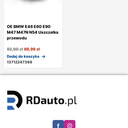
OE BMW E46 E60 E90
M47 M47N N54 Uszczelka
przewodu
82,80
zł
66,99
zł
Dodaj do koszyka
13712247398