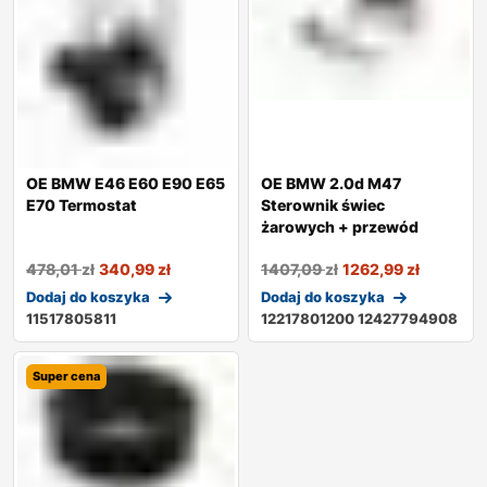
OE BMW E46 E60 E90 E65
OE BMW 2.0d M47
E70 Termostat
Sterownik świec
żarowych + przewód
478,01
zł
340,99
zł
1407,09
zł
1262,99
zł
Dodaj do koszyka
Dodaj do koszyka
11517805811
12217801200 12427794908
Super cena