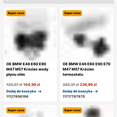
Super cena
Super cena
OE BMW E46 E60 E90
OE BMW E46 E60 E90 E70
M47 M57 Króciec wody
M47 M57 Króciec
płynu chło
termostatu
123,37
zł
104,99
zł
332,31
zł
236,99
zł
Dodaj do koszyka
Dodaj do koszyka
11127806196
11717787870
Super cena
Super cena