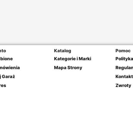
nto
Katalog
Pomoc
ubione
Kategorie i Marki
Polityk
mówienia
Mapa Strony
Regulam
j Garaż
Kontakt
res
Zwroty