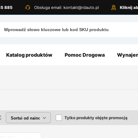
885 885
Obsługa email: kontakt@rdauto.pl
Kliknij 
Katalog produktów
Pomoc Drogowa
Wynajem
Tylko produkty objęte promocją