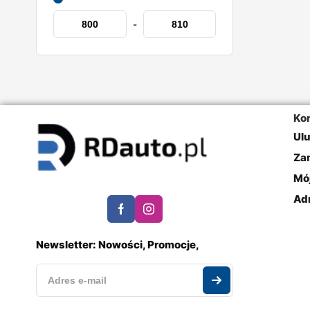
-
Ko
Ul
Za
Mó
Ad
Newsletter: Nowości, Promocje,