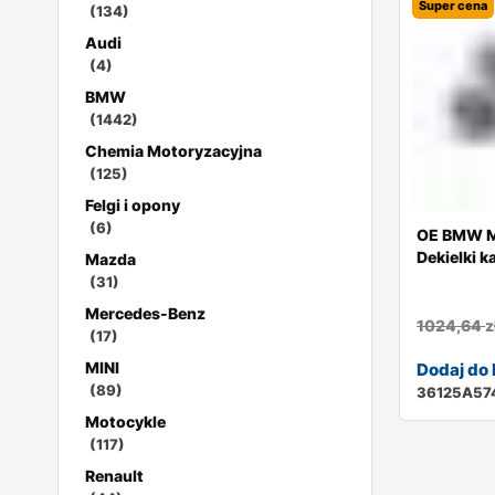
Super cena
(134)
Audi
(4)
BMW
(1442)
Chemia Motoryzacyjna
(125)
Felgi i opony
(6)
OE BMW M
Dekielki k
Mazda
(31)
Mercedes-Benz
1024,64
z
(17)
MINI
Dodaj do
(89)
36125A57
Motocykle
(117)
Renault