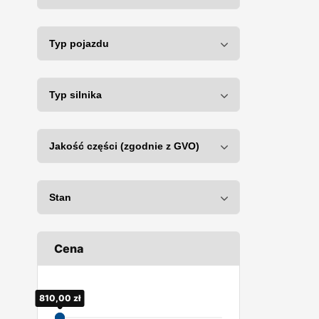
Cena
800,00
810,00
zł
zł