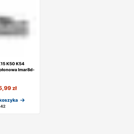
15 K50 K54
płonowa lmar8d-
5,99
zł
 koszyka
942