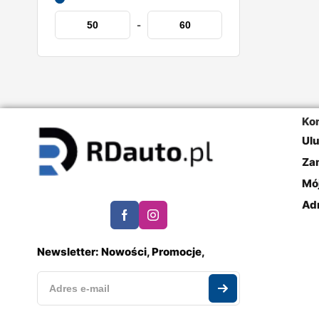
-
Ko
Ul
Za
Mó
Ad
Newsletter: Nowości, Promocje,