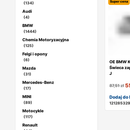
Super cena
(134)
Audi
(4)
BMW
(1444)
Chemia Motoryzacyjna
(125)
Felgi i opony
(6)
OE BMW K
Świeca za
Mazda
J
(31)
Mercedes-Benz
5
87,51
zł
(17)
MINI
Dodaj do
(89)
12128532
Motocykle
(117)
Renault