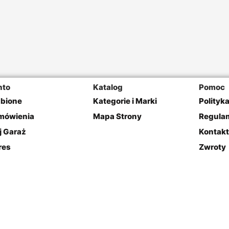
nto
Katalog
Pomoc
ubione
Kategorie i Marki
Polityk
mówienia
Mapa Strony
Regulam
j Garaż
Kontakt
res
Zwroty