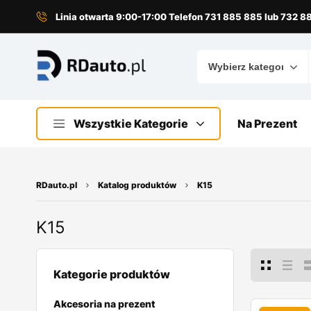
do
treści
Linia otwarta 9:00-17:00 Telefon 731 885 885 lub 732 
Wszystkie Kategorie
Na Prezent
RDauto.pl
Katalog produktów
K15
K15
Kategorie produktów
Akcesoria na prezent