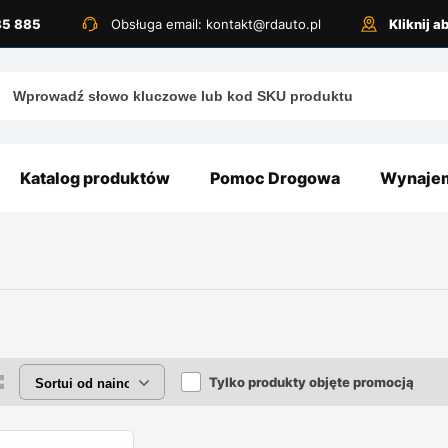
885 885
Obsługa email: kontakt@rdauto.pl
Kliknij 
Katalog produktów
Pomoc Drogowa
Wynajem
Tylko produkty objęte promocją