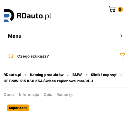
do
treści
Menu
Czego szukasz?
RDauto.pl
Katalog produktów
BMW
Silnik i osprzęt
OE BMW K15 K50 K54 Świeca zapłonowa lmar8d-J
Obraz
Informacje
Opis
Recenzje
Super cena