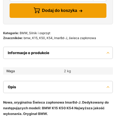
Dodaj do koszyka
Kategorie:
BMW
,
Silnik i osprzęt
Znaczników:
bmw
,
K15
,
K50
,
K54
,
lmar8d-J
,
świeca zapłonowa
Informacje o produkcie
Waga
2 kg
Opis
Nowa, oryginalna Świeca zapłonowa lmar8d-J. Dedykowany do
następujących modeli: BMW K15 K50 K54 Najwyższa jakość
wykonania. Oryginał BMW.