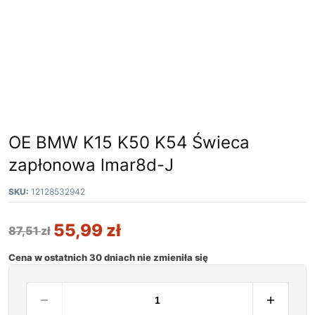
OE BMW K15 K50 K54 Świeca
zapłonowa lmar8d-J
SKU:
12128532942
55,99
zł
87,51
zł
Cena w ostatnich 30 dniach nie zmieniła się