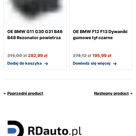
OE BMW G11 G30 G31 B46
OE BMW F12 F13 Dywaniki
B48 Rezonator powietrza
gumowe tył czarne
315,00
zł
282,99
zł
274,12
zł
195,99
zł
Dodaj do koszyka
Dowiedz się więcej
Poprzedni product
Następny product