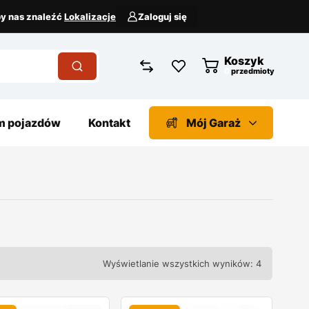
aby nas znaleźć
Lokalizacje
Zaloguj się
Koszyk
przedmioty
 pojazdów
Kontakt
Mój Garaż
Wyświetlanie wszystkich wyników: 4