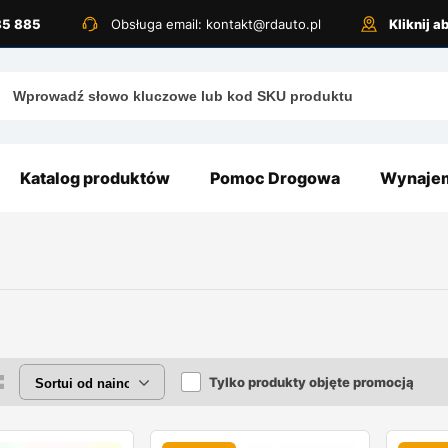
885 885
Obsługa email: kontakt@rdauto.pl
Kliknij 
Katalog produktów
Pomoc Drogowa
Wynajem
Tylko produkty objęte promocją