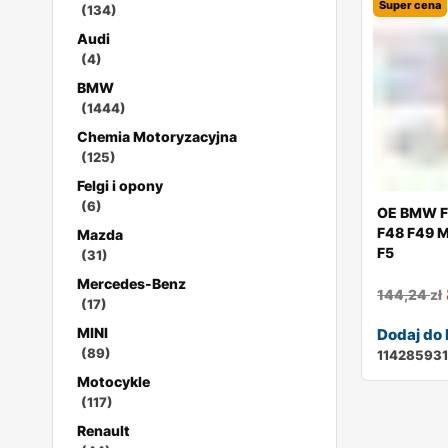
Super cena
(134)
Audi
(4)
BMW
(1444)
Chemia Motoryzacyjna
(125)
Felgi i opony
(6)
OE BMW F
F48 F49 M
Mazda
F5
(31)
Mercedes-Benz
144,24
zł
(17)
MINI
Dodaj do
(89)
11428593
Motocykle
(117)
Renault