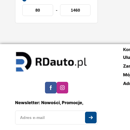
-
Ko
Ul
Za
Mó
Ad
Newsletter: Nowości, Promocje,