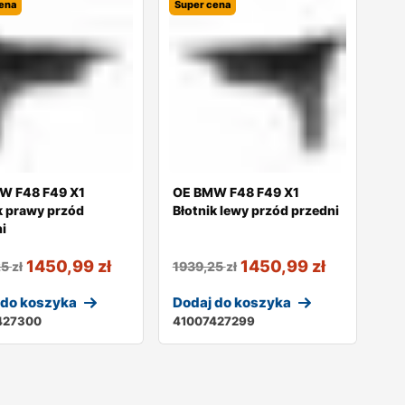
ena
Super cena
W F48 F49 X1
OE BMW F48 F49 X1
k prawy przód
Błotnik lewy przód przedni
i
1450,99
zł
1450,99
zł
25
zł
1939,25
zł
 do koszyka
Dodaj do koszyka
427300
41007427299