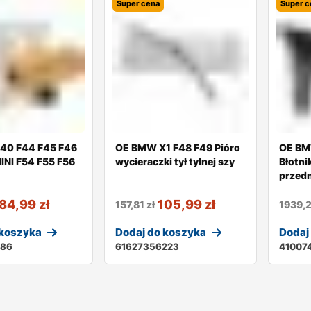
Super cena
Super c
40 F44 F45 F46
OE BMW X1 F48 F49 Pióro
OE BM
INI F54 F55 F56
wycieraczki tył tylnej szy
Błotni
przedn
84,99
zł
105,99
zł
157,81
zł
1939,
 koszyka
Dodaj do koszyka
Dodaj
186
61627356223
41007