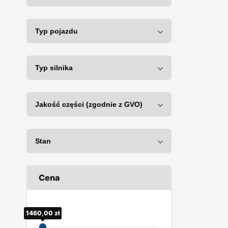
Cena
1460,00
80,00
zł
zł