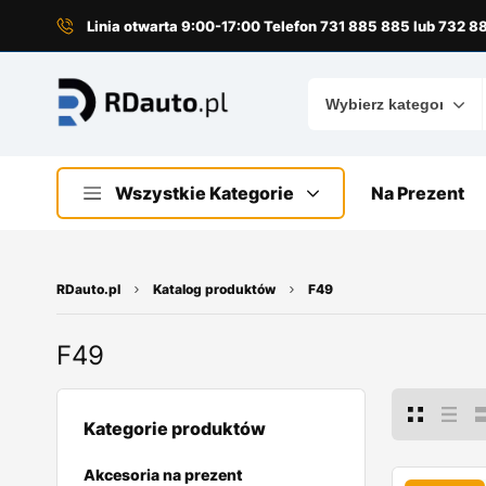
do
treści
Linia otwarta 9:00-17:00 Telefon 731 885 885 lub 732 
Wszystkie Kategorie
Na Prezent
RDauto.pl
Katalog produktów
F49
F49
Kategorie produktów
Akcesoria na prezent