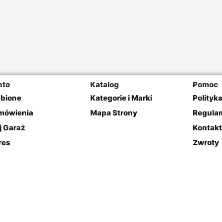
nto
Katalog
Pomoc
ubione
Kategorie i Marki
Polityk
mówienia
Mapa Strony
Regulam
j Garaż
Kontakt
res
Zwroty