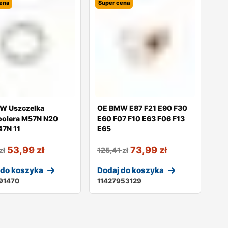
ena
Super cena
W Uszczelka
OE BMW E87 F21 E90 F30
oolera M57N N20
E60 F07 F10 E63 F06 F13
47N 11
E65
53,99
zł
73,99
zł
zł
125,41
zł
 do koszyka
Dodaj do koszyka
791470
11427953129