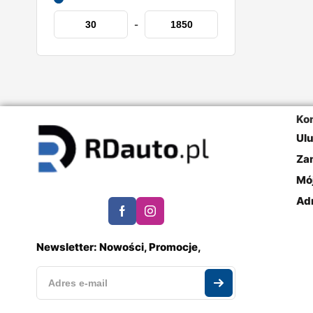
-
Ko
Ul
Za
Mó
Ad
Newsletter: Nowości, Promocje,