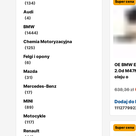
Super cena
(134)
Audi
(4)
BMW
(1444)
Chemia Motoryzacyjna
(125)
Felgi i opony
(6)
OE BMW E
2.0d M47N
Mazda
oleju o
(31)
Mercedes-Benz
638,36
zł
(17)
MINI
Dodaj do
(89)
111277992
Motocykle
(117)
Super cena
Renault