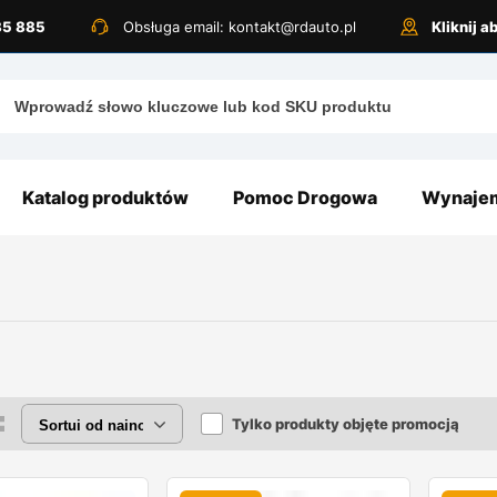
885 885
Obsługa email: kontakt@rdauto.pl
Kliknij 
Katalog produktów
Pomoc Drogowa
Wynajem
Tylko produkty objęte promocją