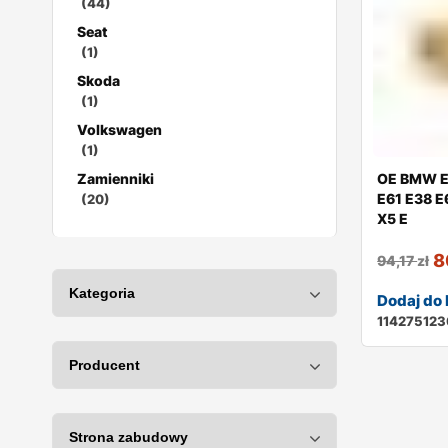
(44)
Seat
(1)
Skoda
(1)
Volkswagen
(1)
Zamienniki
OE BMW E
E61 E38 E
(20)
X5 E
8
94,17
zł
Dodaj do
11427512