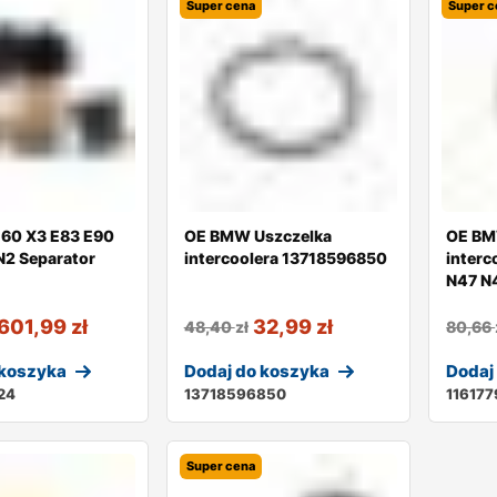
Super cena
Super c
60 X3 E83 E90
OE BMW Uszczelka
OE BM
2 Separator
intercoolera 13718596850
interc
N47 N
601,99
zł
32,99
zł
48,40
zł
80,66
 koszyka
Dodaj do koszyka
Dodaj
24
13718596850
11617
Super cena