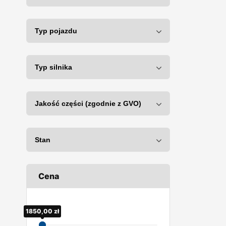
Cena
1850,00
30,00
zł
zł