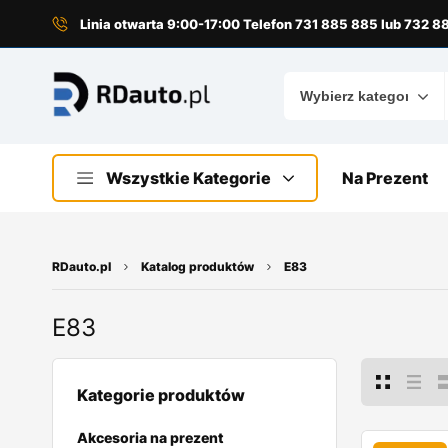
do
treści
Linia otwarta 9:00-17:00 Telefon 731 885 885 lub 732 
Wszystkie Kategorie
Na Prezent
RDauto.pl
Katalog produktów
E83
E83
Kategorie produktów
Akcesoria na prezent