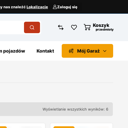
aby nas znaleźć
Lokalizacje
Zaloguj się
Koszyk
przedmioty
 pojazdów
Kontakt
Mój Garaż
Wyświetlanie wszystkich wyników: 6