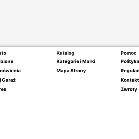
nto
Katalog
Pomoc
ubione
Kategorie i Marki
Polityk
mówienia
Mapa Strony
Regulam
j Garaż
Kontakt
res
Zwroty