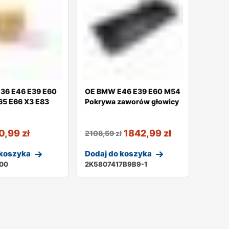
36 E46 E39 E60
OE BMW E46 E39 E60 M54
65 E66 X3 E83
Pokrywa zaworów głowicy
0,99
zł
1842,99
zł
2108,59
zł
 koszyka
Dodaj do koszyka
300
2K5807417B9B9-1