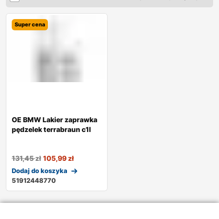
Super cena
OE BMW Lakier zaprawka
pędzelek terrabraun c1l
131,45
zł
105,99
zł
Dodaj do koszyka
51912448770