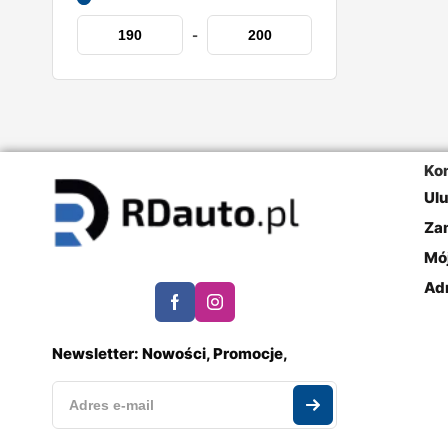
-
Ko
Ul
Za
Mó
Ad
Newsletter: Nowości, Promocje,