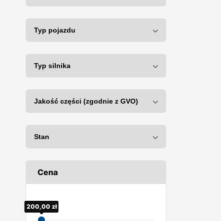
Cena
200,00
190,00
zł
zł