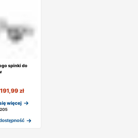
go spinki do
w
191,99
zł
ię więcej
205
 dostępność