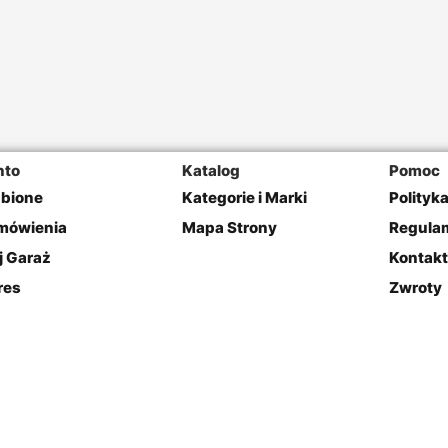
nto
Katalog
Pomoc
ubione
Kategorie i Marki
Polityk
mówienia
Mapa Strony
Regulam
j Garaż
Kontakt
res
Zwroty