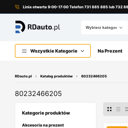
do
treści
Linia otwarta 9:00-17:00 Telefon 731 885 885 lub 732 
Wszystkie Kategorie
Na Prezent
RDauto.pl
Katalog produktów
80232466205
80232466205
Kategorie produktów
Akcesoria na prezent