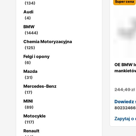
Super cena
(134)
Audi
(4)
BMW
(1444)
Chemia Motoryzacyjna
(125)
Felgi i opony
(6)
OE BMW lo
mankietó
Mazda
(31)
Mercedes-Benz
244,49
zł
(17)
MINI
Dowiedz s
(89)
80232466
Motocykle
Zapytaj o
(117)
Renault