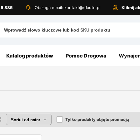
885 885
Obsługa email: kontakt@rdauto.pl
Kliknij 
Katalog produktów
Pomoc Drogowa
Wynajem
Tylko produkty objęte promocją