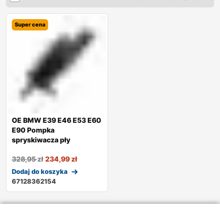
Super cena
OE BMW E39 E46 E53 E60
E90 Pompka
spryskiwacza pły
328,95
zł
234,99
zł
Dodaj do koszyka
67128362154