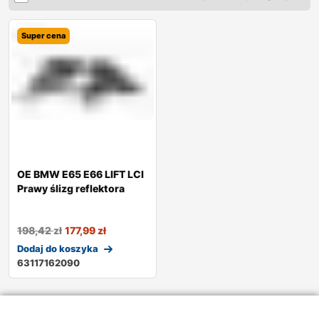
Super cena
OE BMW E65 E66 LIFT LCI
Prawy ślizg reflektora
198,42
zł
177,99
zł
Dodaj do koszyka
63117162090