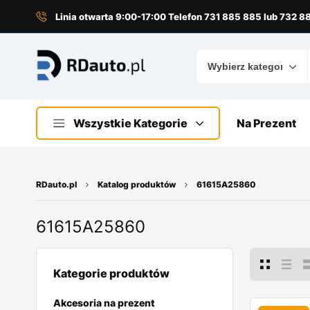
do
treści
Linia otwarta 9:00-17:00 Telefon 731 885 885 lub 732 
Wszystkie Kategorie
Na Prezent
RDauto.pl
Katalog produktów
61615A25860
61615A25860
Kategorie produktów
Akcesoria na prezent