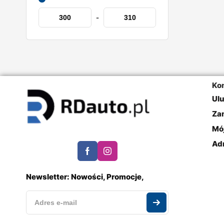
-
Ko
Ul
Za
Mó
Ad
Newsletter: Nowości, Promocje,