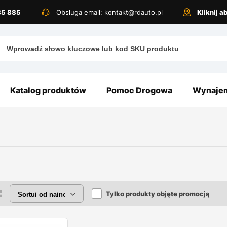
885 885
Obsługa email: kontakt@rdauto.pl
Kliknij 
Katalog produktów
Pomoc Drogowa
Wynajem
Tylko produkty objęte promocją