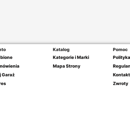
nto
Katalog
Pomoc
ubione
Kategorie i Marki
Polityk
mówienia
Mapa Strony
Regulam
j Garaż
Kontakt
res
Zwroty