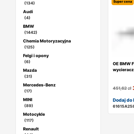
Super cena
(134)
Audi
(4)
BMW
(1442)
Chemia Motoryzacyjna
(125)
Felgi i opony
(6)
OE BMW F4
wycieracz
Mazda
(31)
Mercedes-Benz
451,62
zł
(17)
MINI
Dodaj do
(89)
61615A25
Motocykle
(117)
Renault