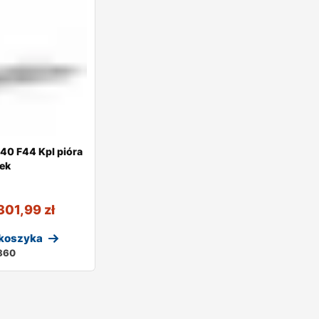
0 F44 Kpl pióra
ek
301,99
zł
 koszyka
860