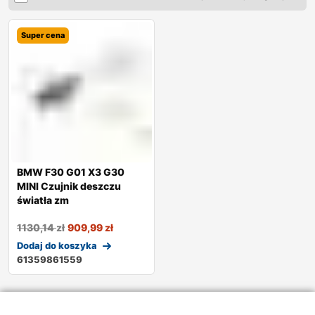
Super cena
BMW F30 G01 X3 G30
MINI Czujnik deszczu
światła zm
1130,14
zł
909,99
zł
Dodaj do koszyka
61359861559