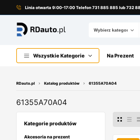
do
treści
Linia otwarta 9:00-17:00 Telefon 731 885 885 lub 732 
Wszystkie Kategorie
Na Prezent
RDauto.pl
Katalog produktów
61355A70A04
61355A70A04
Kategorie produktów
Akcesoria na prezent