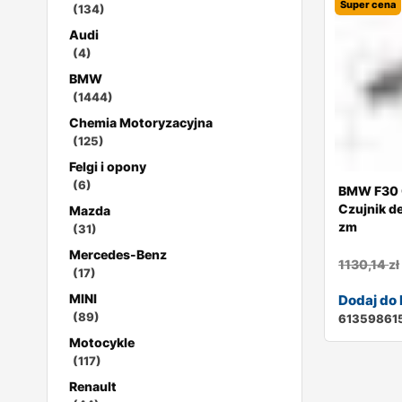
Super cena
(134)
Audi
(4)
BMW
(1444)
Chemia Motoryzacyjna
(125)
Felgi i opony
(6)
BMW F30 
Czujnik d
Mazda
zm
(31)
Mercedes-Benz
1130,14
zł
(17)
MINI
Dodaj do
(89)
61359861
Motocykle
(117)
Renault