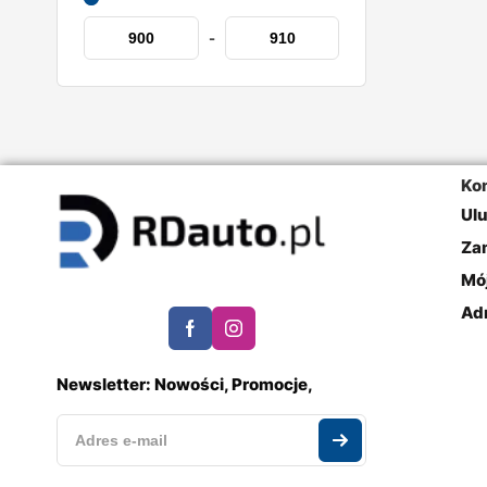
-
Ko
Ul
Za
Mó
Ad
Newsletter: Nowości, Promocje,