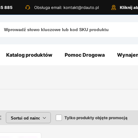
885 885
Obsługa email: kontakt@rdauto.pl
Kliknij 
Katalog produktów
Pomoc Drogowa
Wynajem
Tylko produkty objęte promocją