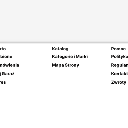
nto
Katalog
Pomoc
ubione
Kategorie i Marki
Polityk
mówienia
Mapa Strony
Regulam
j Garaż
Kontakt
res
Zwroty