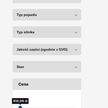
Cena
900,00
910,00
zł
zł