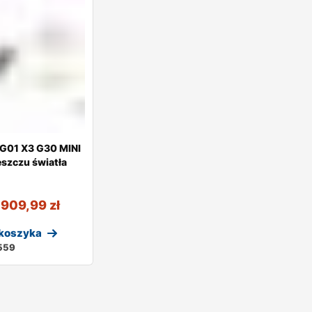
G01 X3 G30 MINI
eszczu światła
909,99
zł
 koszyka
559