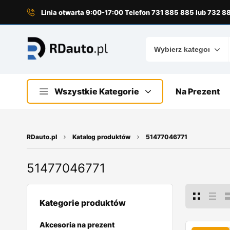
do
treści
Linia otwarta 9:00-17:00 Telefon 731 885 885 lub 732 
Wszystkie Kategorie
Na Prezent
RDauto.pl
Katalog produktów
51477046771
51477046771
Kategorie produktów
Akcesoria na prezent