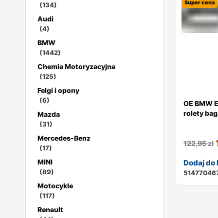
Super cena
(134)
Audi
(4)
BMW
(1442)
Chemia Motoryzacyjna
(125)
Felgi i opony
(6)
OE BMW E
rolety ba
Mazda
(31)
Mercedes-Benz
122,95
zł
(17)
MINI
Dodaj do
(89)
51477046
Motocykle
(117)
Renault