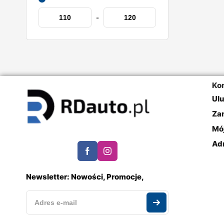
-
Ko
Ul
Za
Mó
Ad
Newsletter: Nowości, Promocje,