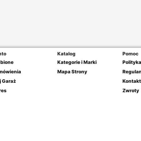
nto
Katalog
Pomoc
ubione
Kategorie i Marki
Polityk
mówienia
Mapa Strony
Regulam
j Garaż
Kontakt
res
Zwroty