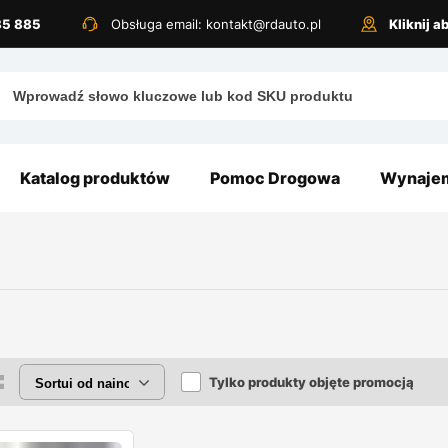
885 885
Obsługa email: kontakt@rdauto.pl
Kliknij 
Katalog produktów
Pomoc Drogowa
Wynajem
Tylko produkty objęte promocją