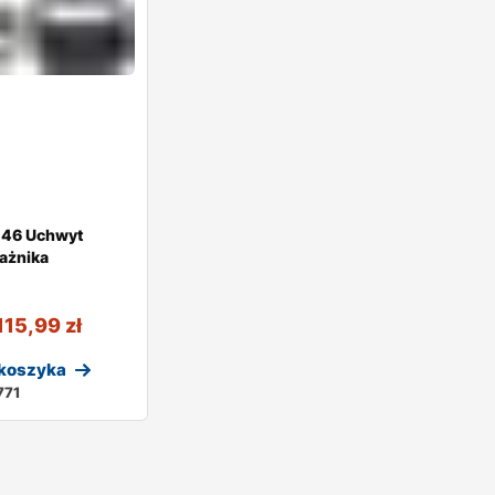
46 Uchwyt
gażnika
115,99
zł
 koszyka
771