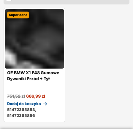
Super cena
OE BMW X1 F48 Gumowe
Dywaniki Przód + Tył
751,52
zł
666,99
zł
Dodaj do koszyka
51472365853,
51472365856