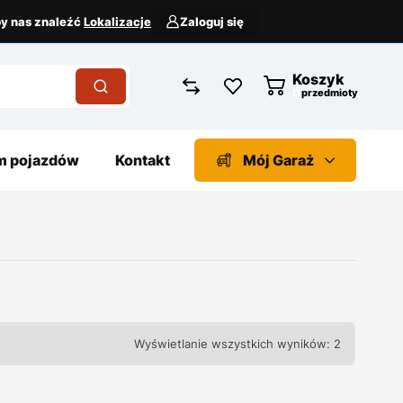
aby nas znaleźć
Lokalizacje
Zaloguj się
Koszyk
przedmioty
 pojazdów
Kontakt
Mój Garaż
Wyświetlanie wszystkich wyników: 2