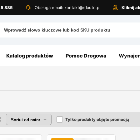
885 885
Obsługa email: kontakt@rdauto.pl
Kliknij 
Katalog produktów
Pomoc Drogowa
Wynajem
Tylko produkty objęte promocją