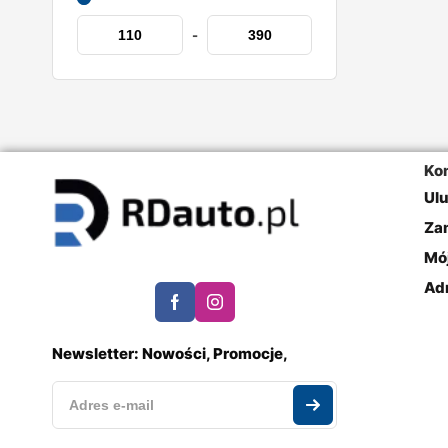
-
Ko
Ul
Za
Mó
Ad
Newsletter: Nowości, Promocje,