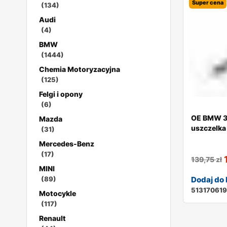
Super cena
(134)
Audi
(4)
BMW
(1444)
Chemia Motoryzacyjna
(125)
Felgi i opony
(6)
OE BMW 3
Mazda
uszczelka
(31)
Mercedes-Benz
(17)
139,75
zł
MINI
Dodaj do
(89)
51317061
Motocykle
(117)
Renault