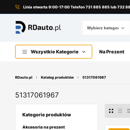
do
treści
Linia otwarta 9:00-17:00 Telefon 731 885 885 lub 732 
Wszystkie Kategorie
Na Prezent
RDauto.pl
Katalog produktów
51317061967
51317061967
Kategorie produktów
Akcesoria na prezent