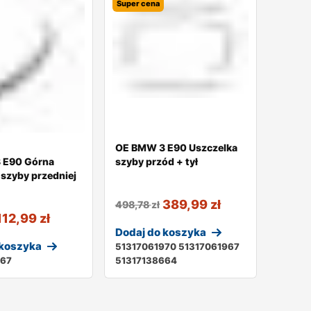
Super cena
OE BMW 3 E90 Uszczelka
 E90 Górna
szyby przód + tył
 szyby przedniej
389,99
zł
498,78
zł
112,99
zł
Dodaj do koszyka
 koszyka
51317061970 51317061967
967
51317138664