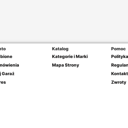
nto
Katalog
Pomoc
ubione
Kategorie i Marki
Polityk
mówienia
Mapa Strony
Regulam
j Garaż
Kontakt
res
Zwroty