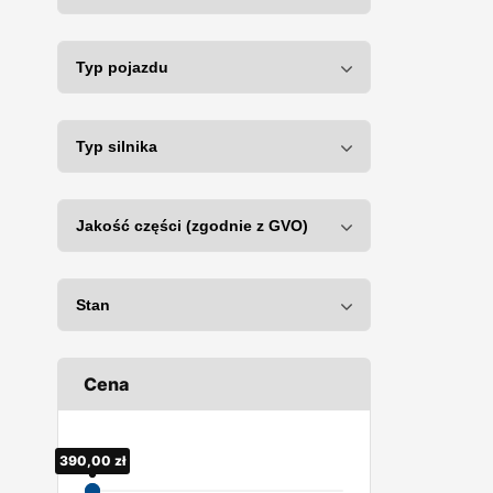
Cena
390,00
110,00
zł
zł