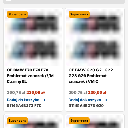
Super cena
Super cena
OE BMW F70 F74 F78
OE BMW G20 G21 G22
Emblemat znaczek ///M
G23 G26 Emblemat
Czarny BL
znaczek ///M C
290,75
zł
239,99
zł
290,75
zł
239,99
zł
Dodaj do koszyka
Dodaj do koszyka
51145A4B373 F70
51145A4B373 G20
Super cena
Super cena