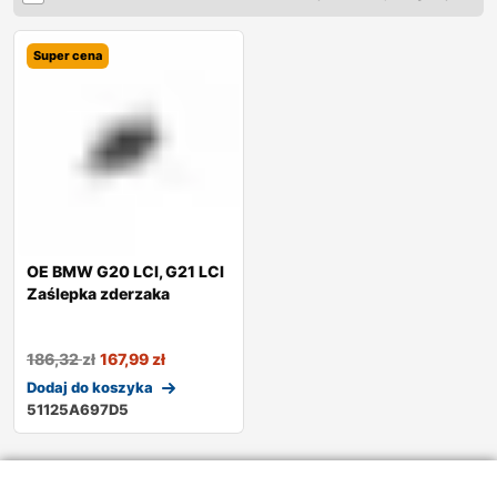
Super cena
OE BMW G20 LCI, G21 LCI
Zaślepka zderzaka
186,32
zł
167,99
zł
Dodaj do koszyka
51125A697D5