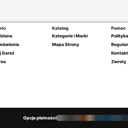
nto
Katalog
Pomoc
ubione
Kategorie i Marki
Polityk
mówienia
Mapa Strony
Regulam
j Garaż
Kontakt
res
Zwroty
Opcje płatności