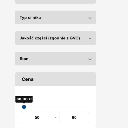
Cena
50,00
60,00
zł
zł
-