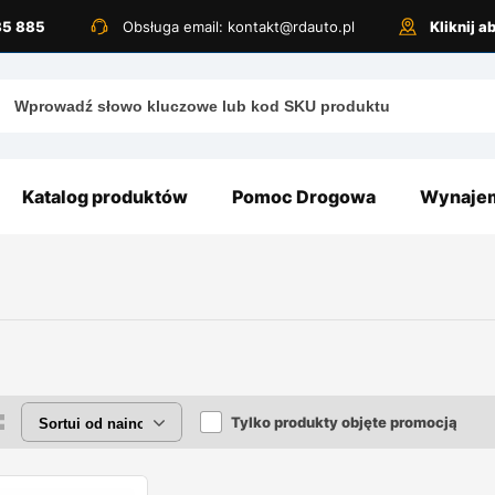
885 885
Obsługa email: kontakt@rdauto.pl
Kliknij 
Katalog produktów
Pomoc Drogowa
Wynajem
Tylko produkty objęte promocją