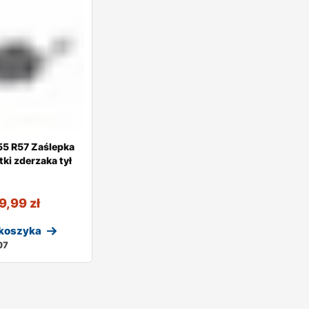
55 R57 Zaślepka
ki zderzaka tył
9,99
zł
 koszyka
07