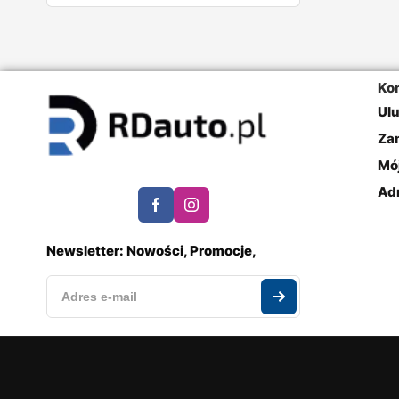
Ko
Ul
Za
Mó
Ad
Newsletter: Nowości, Promocje,