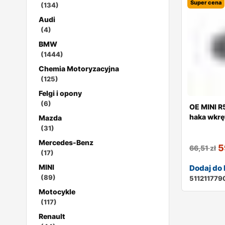
Super cena
(134)
Audi
(4)
BMW
(1444)
Chemia Motoryzacyjna
(125)
Felgi i opony
(6)
OE MINI R
haka wkręt
Mazda
(31)
Mercedes-Benz
5
66,51
zł
(17)
MINI
Dodaj do
(89)
511211779
Motocykle
(117)
Renault