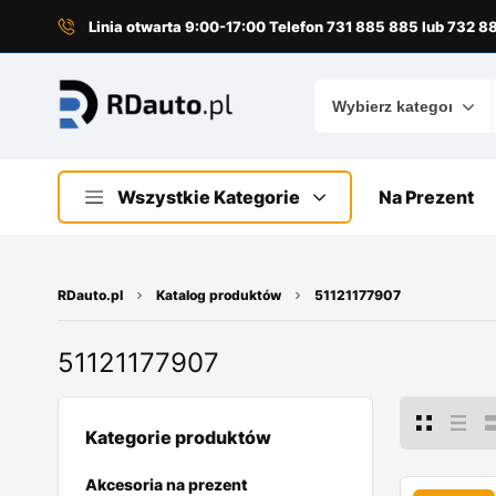
do
treści
Linia otwarta 9:00-17:00 Telefon 731 885 885 lub 732 
Wszystkie Kategorie
Na Prezent
RDauto.pl
Katalog produktów
51121177907
51121177907
Kategorie produktów
Akcesoria na prezent