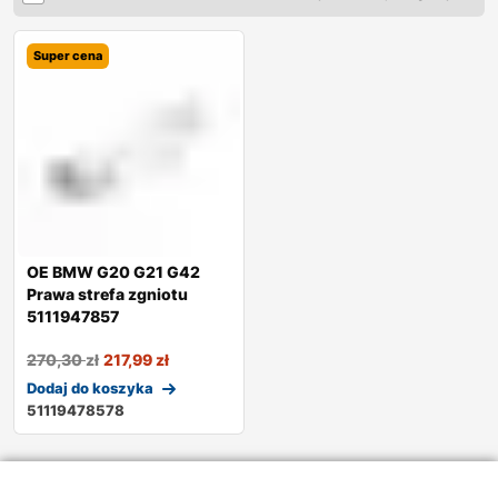
Super cena
OE BMW G20 G21 G42
Prawa strefa zgniotu
5111947857
270,30
zł
217,99
zł
Dodaj do koszyka
51119478578