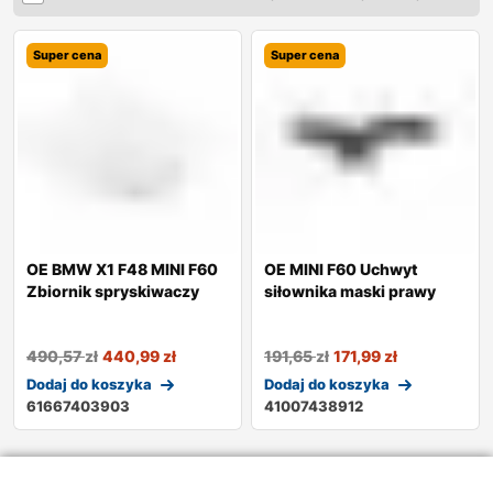
Super cena
Super cena
OE BMW X1 F48 MINI F60
OE MINI F60 Uchwyt
Zbiornik spryskiwaczy
siłownika maski prawy
490,57
zł
440,99
zł
191,65
zł
171,99
zł
Dodaj do koszyka
Dodaj do koszyka
61667403903
41007438912