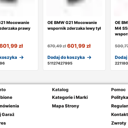
21 Mocowanie
OE BMW G21 Mocowanie
OE BM
zderzaka prawy
wspornik zderzaka lewy tył
M4 S5
wsporn
601,99
zł
601,99
zł
670,49
zł
500,7
 koszyka
Dodaj do koszyka
Dodaj
996
51127427995
22118
nto
Katalog
Pomoc
ubione
Kategorie i Marki
Polityk
mówienia
Mapa Strony
Regulam
j Garaż
Kontakt
res
Zwroty