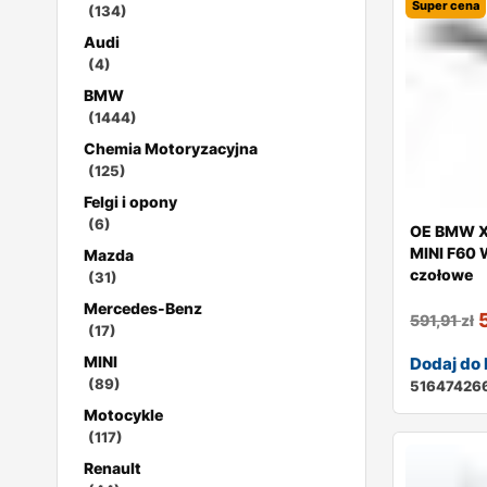
Super cena
(134)
Audi
(4)
BMW
(1444)
Chemia Motoryzacyjna
(125)
Felgi i opony
(6)
OE BMW X
MINI F60
Mazda
czołowe
(31)
Mercedes-Benz
591,91
zł
(17)
MINI
Dodaj do
(89)
51647426
Motocykle
(117)
Renault