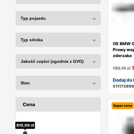
OE BMW G
Prawy wsp
zderzaka
192,15
zł
Dodaj do
51117399
Cena
Super cena
810,00
30,00
zł
zł