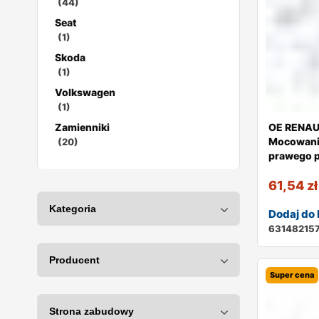
(44)
Seat
(1)
Skoda
(1)
Volkswagen
(1)
Zamienniki
OE RENAU
Mocowanie
(20)
prawego 
61,54
zł
Dodaj do
63148215
Super cena