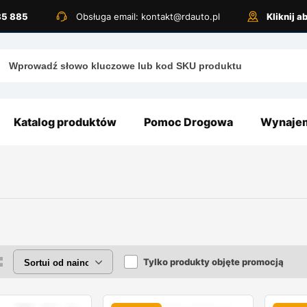
885 885
Obsługa email: kontakt@rdauto.pl
Kliknij 
Katalog produktów
Pomoc Drogowa
Wynajem
Tylko produkty objęte promocją