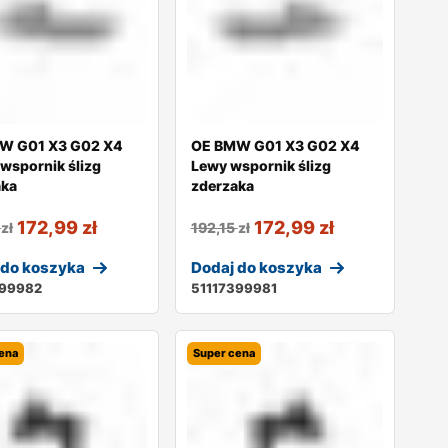
W G01 X3 G02 X4
OE BMW G01 X3 G02 X4
wspornik ślizg
Lewy wspornik ślizg
aka
zderzaka
172,99
zł
172,99
zł
5
zł
192,15
zł
 do koszyka
Dodaj do koszyka
399982
51117399981
ena
Super cena