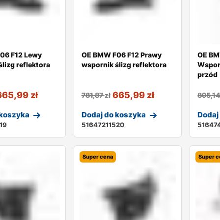
06 F12 Lewy
OE BMW F06 F12 Prawy
OE BM
lizg reflektora
wspornik ślizg reflektora
Wspor
przód
665,99
zł
665,99
zł
781,87
zł
895,1
 koszyka
Dodaj do koszyka
Dodaj
19
51647211520
51647
Super cena
Super c