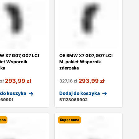
W X7 G07, G07 LCI
OE BMW X7 G07, G07 LCI
iet Wspornik
M-pakiet Wspornik
aka
zderzaka
293,99
zł
293,99
zł
6
zł
327,16
zł
 do koszyka
Dodaj do koszyka
069901
51128069902
ena
Super cena