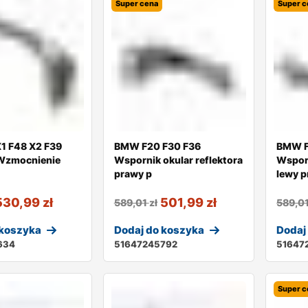
Super cena
Super c
1 F48 X2 F39
BMW F20 F30 F36
BMW F
 Wzmocnienie
Wspornik okular reflektora
Wsporn
prawy p
lewy p
530,99
zł
501,99
zł
589,01
zł
589,0
 koszyka
Dodaj do koszyka
Dodaj
634
51647245792
51647
Super c