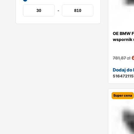
-
OE BMW F
wspornik ś
781,87
zł
Dodaj do
516472115
Super cena