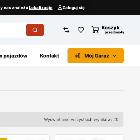
aby nas znaleźć
Lokalizacje
Zaloguj się
Koszyk
przedmioty
 pojazdów
Kontakt
Mój Garaż
Wyświetlanie wszystkich wyników: 20