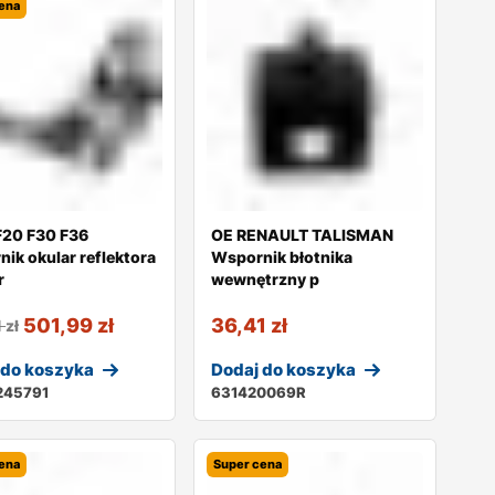
ena
20 F30 F36
OE RENAULT TALISMAN
ik okular reflektora
Wspornik błotnika
r
wewnętrzny p
501,99
zł
36,41
zł
1
zł
 do koszyka
Dodaj do koszyka
245791
631420069R
ena
Super cena