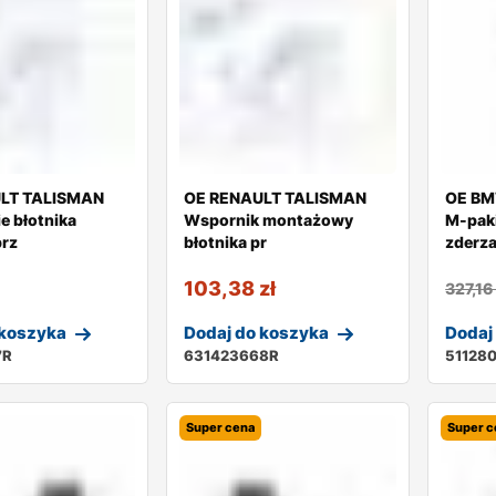
LT TALISMAN
OE RENAULT TALISMAN
OE BM
 błotnika
Wspornik montażowy
M-pak
prz
błotnika pr
zderz
103,38
zł
327,1
 koszyka
Dodaj do koszyka
Dodaj
7R
631423668R
51128
Super cena
Super c