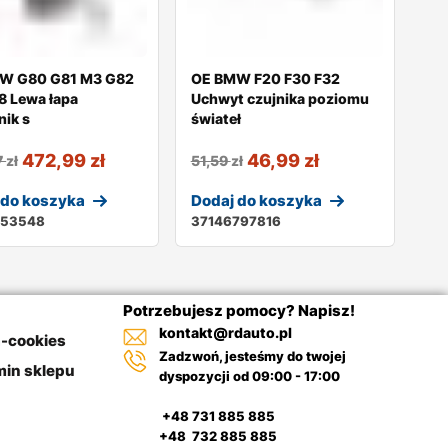
W G80 G81 M3 G82
OE BMW F20 F30 F32
8 Lewa łapa
Uchwyt czujnika poziomu
ik s
świateł
472,99
zł
46,99
zł
7
zł
51,59
zł
 do koszyka
Dodaj do koszyka
053548
37146797816
Potrzebujesz pomocy? Napisz!
kontakt@rdauto.pl
a-cookies
Zadzwoń, jesteśmy do twojej
in sklepu
dyspozycji od 09:00 - 17:00
+48 731 885 885
+48 732 885 885