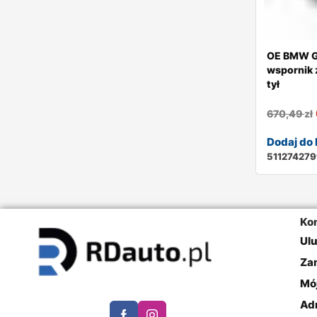
OE BMW G
wspornik 
tył
670,49
zł
Dodaj do
51127427
Ko
Ul
Za
Mó
Ad