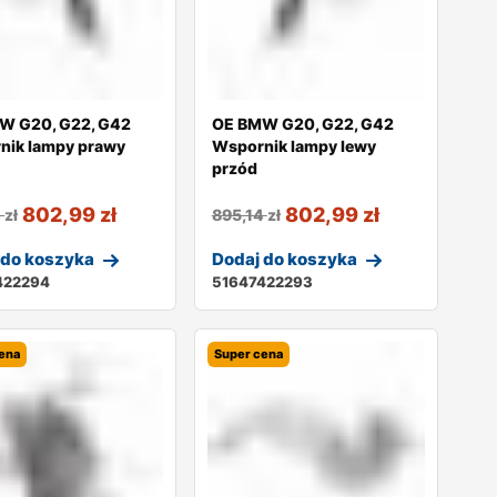
W G20, G22, G42
OE BMW G20, G22, G42
nik lampy prawy
Wspornik lampy lewy
przód
802,99
zł
802,99
zł
4
zł
895,14
zł
 do koszyka
Dodaj do koszyka
422294
51647422293
ena
Super cena