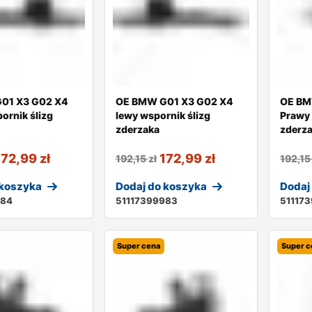
01 X3 G02 X4
OE BMW G01 X3 G02 X4
OE BM
ornik ślizg
lewy wspornik ślizg
Prawy 
zderzaka
zderz
172,99
zł
172,99
zł
192,15
zł
192,1
 koszyka
Dodaj do koszyka
Dodaj
984
51117399983
51117
Super cena
Super c