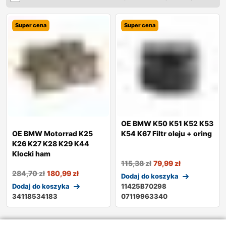
Super cena
Super cena
OE BMW K50 K51 K52 K53
OE BMW Motorrad K25
K54 K67 Filtr oleju + oring
K26 K27 K28 K29 K44
Klocki ham
115,38
zł
79,99
zł
284,70
zł
180,99
zł
Dodaj do koszyka
Dodaj do koszyka
11425B70298
34118534183
07119963340