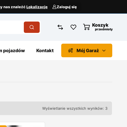
aby nas znaleźć
Lokalizacje
Zaloguj się
Koszyk
przedmioty
 pojazdów
Kontakt
Mój Garaż
Wyświetlanie wszystkich wyników: 3