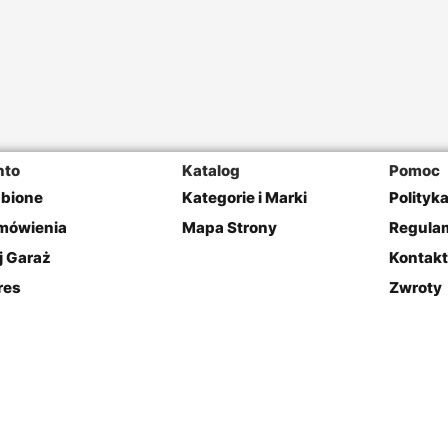
nto
Katalog
Pomoc
ubione
Kategorie i Marki
Polityk
mówienia
Mapa Strony
Regulam
j Garaż
Kontakt
res
Zwroty