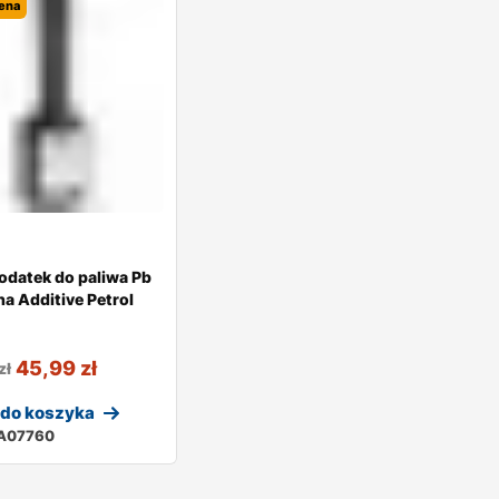
ena
odatek do paliwa Pb
a Additive Petrol
45,99
zł
zł
 do koszyka
A07760