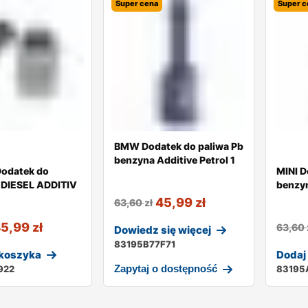
Super cena
Super c
BMW Dodatek do paliwa Pb
benzyna Additive Petrol 1
odatek do
MINI D
 DIESEL ADDITIV
benzyn
45,99
zł
63,60
zł
45,99
zł
63,60
Dowiedz się więcej
83195B77F71
 koszyka
Dodaj
Zapytaj o dostępność
922
83195