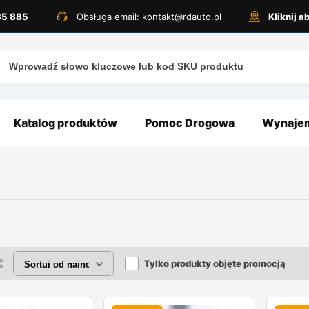
885 885
Obsługa email: kontakt@rdauto.pl
Kliknij 
Katalog produktów
Pomoc Drogowa
Wynajem
Tylko produkty objęte promocją