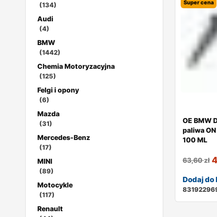
Super cena
(134)
Audi
(4)
BMW
(1442)
Chemia Motoryzacyjna
(125)
Felgi i opony
(6)
Mazda
OE BMW D
(31)
paliwa ON
Mercedes-Benz
100 ML
(17)
63,60
zł
MINI
(89)
Dodaj do
Motocykle
83192296
(117)
Renault