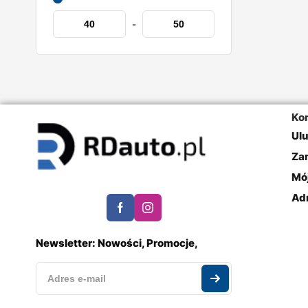
-
Ko
Ul
Za
Mó
Ad
Newsletter: Nowości, Promocje,