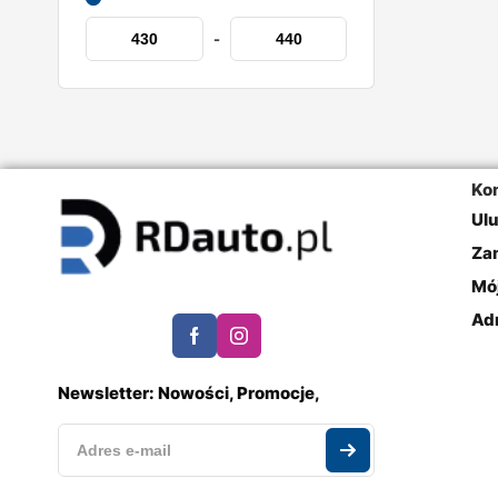
-
Ko
Ul
Za
Mó
Ad
Newsletter: Nowości, Promocje,