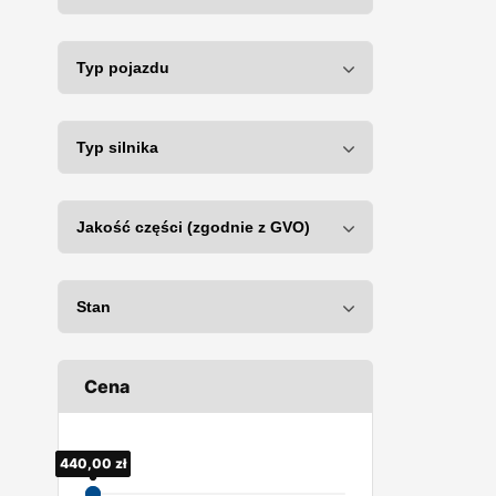
Cena
430,00
440,00
zł
zł