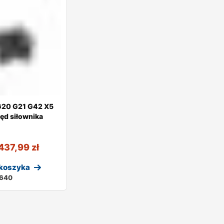
20 G21 G42 X5
ęd siłownika
437,99
zł
 koszyka
640