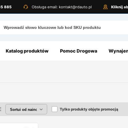
885 885
Obsługa email: kontakt@rdauto.pl
Kliknij 
Katalog produktów
Pomoc Drogowa
Wynajem
Tylko produkty objęte promocją