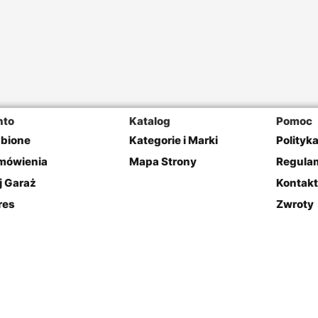
nto
Katalog
Pomoc
ubione
Kategorie i Marki
Polityk
mówienia
Mapa Strony
Regulam
j Garaż
Kontakt
res
Zwroty