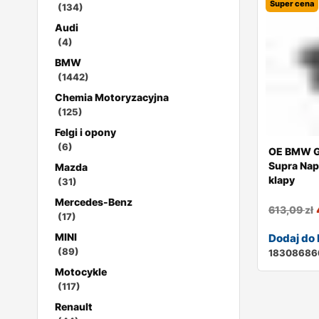
Super cena
(134)
Audi
(4)
BMW
(1442)
Chemia Motoryzacyjna
(125)
Felgi i opony
(6)
OE BMW G
Supra Nap
Mazda
klapy
(31)
Mercedes-Benz
613,09
zł
(17)
MINI
Dodaj do
(89)
18308686
Motocykle
(117)
Renault