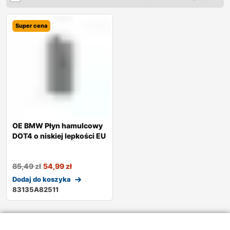
Super cena
OE BMW Płyn hamulcowy
DOT4 o niskiej lepkości EU
85,49
zł
54,99
zł
Dodaj do koszyka
83135A82511