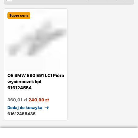
Super cena
OE BMW E90 E91 LCI Pióra
wycieraczek kpl
616124554
360,01
zł
240,99
zł
Dodaj do koszyka
61612455435