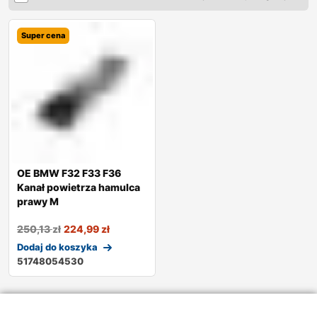
Super cena
OE BMW F32 F33 F36
Kanał powietrza hamulca
prawy M
250,13
zł
224,99
zł
Dodaj do koszyka
51748054530